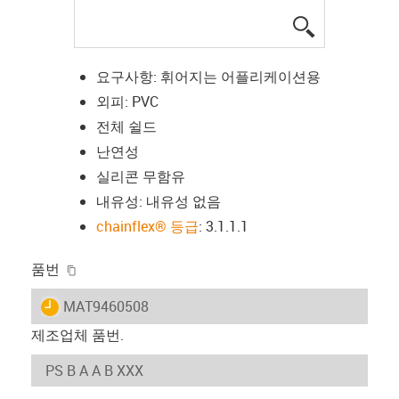
igus-icon-lup
요구사항: 휘어지는 어플리케이션용
외피: PVC
전체 쉴드
난연성
실리콘 무함유
내유성: 내유성 없음
chainflex® 등급
: 3.1.1.1
igus-icon-copy-clipboard
품번
igus-icon-lieferzeit
MAT9460508
제조업체 품번.