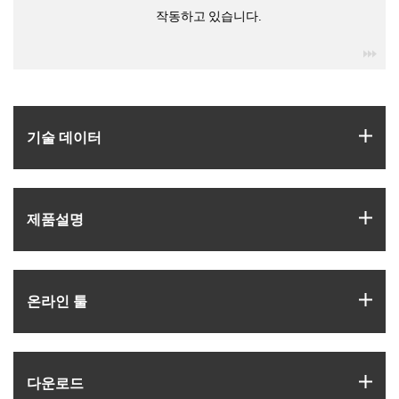
작동하고 있습니다.
igu
igus
기술 데이터
igus
제품­설명
igus
온라인 툴
igus
다운로드