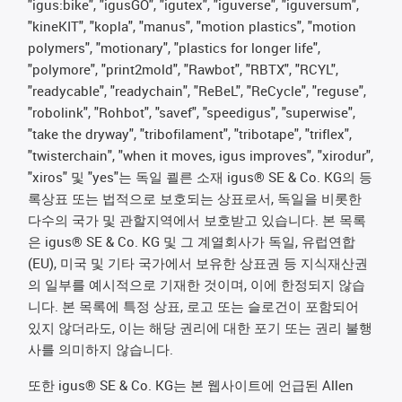
"igus:bike", "igusGO", "igutex", "iguverse", "iguversum",
"kineKIT", "kopla", "manus", "motion plastics", "motion
polymers", "motionary", "plastics for longer life",
"polymore", "print2mold", "Rawbot", "RBTX", "RCYL",
"readycable", "readychain", "ReBeL", "ReCycle", "reguse",
"robolink", "Rohbot", "savef", "speedigus", "superwise",
"take the dryway", "tribofilament", "tribotape", "triflex",
"twisterchain", "when it moves, igus improves", "xirodur",
"xiros" 및 "yes"는 독일 쾰른 소재 igus® SE & Co. KG의 등
록상표 또는 법적으로 보호되는 상표로서, 독일을 비롯한
다수의 국가 및 관할지역에서 보호받고 있습니다. 본 목록
은 igus® SE & Co. KG 및 그 계열회사가 독일, 유럽연합
(EU), 미국 및 기타 국가에서 보유한 상표권 등 지식재산권
의 일부를 예시적으로 기재한 것이며, 이에 한정되지 않습
니다. 본 목록에 특정 상표, 로고 또는 슬로건이 포함되어
있지 않더라도, 이는 해당 권리에 대한 포기 또는 권리 불행
사를 의미하지 않습니다.
또한 igus® SE & Co. KG는 본 웹사이트에 언급된 Allen