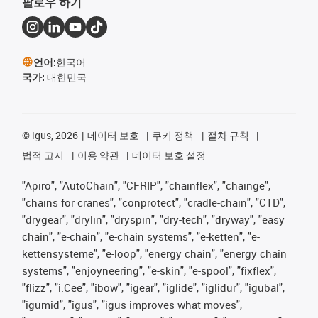
팔로우 하기
언어:
한국어
국가:
대한민국
©
igus, 2026
데이터 보호
쿠키 정책
절차 규칙
법적 고지
이용 약관
데이터 보호 설정
"Apiro", "AutoChain", "CFRIP", "chainflex", "chainge",
"chains for cranes", "conprotect", "cradle-chain", "CTD",
"drygear", "drylin", "dryspin", "dry-tech", "dryway", "easy
chain", "e-chain", "e-chain systems", "e-ketten", "e-
kettensysteme", "e-loop", "energy chain", "energy chain
systems", "enjoyneering", "e-skin", "e-spool", "fixflex",
"flizz", "i.Cee", "ibow", "igear", "iglide", "iglidur", "igubal",
"igumid", "igus", "igus improves what moves",