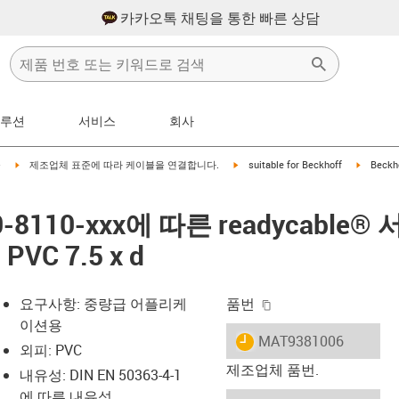
카카오톡 채팅을 통한 빠른 상담
솔루션
서비스
회사
right
igus-icon-arrow-right
igus-icon-arrow-right
igus-ico
블
제조업체 표준에 따라 케이블을 연결합니다.
suitable for Beckhoff
Beckh
530-8110-xxx에 따른 readycabl
VC 7.5 x d
igus-icon-copy-clip
요구사항: 중량급 어플리케
품번
이션용
igus-icon-lieferzeit
MAT9381006
외피: PVC
제조업체 품번.
내유성: DIN EN 50363-4-1
에 따른 내유성