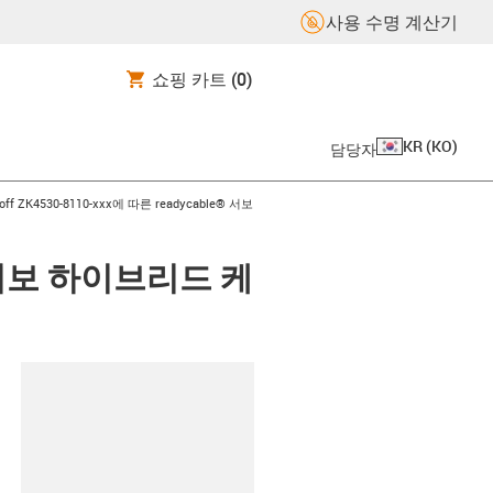
사용 수명 계산기
쇼핑 카트
(0)
KR
(
KO
)
담당자
n-arrow-right
off ZK4530-8110-xxx에 따른 readycable® 서보
e® 서보 하이브리드 케
board