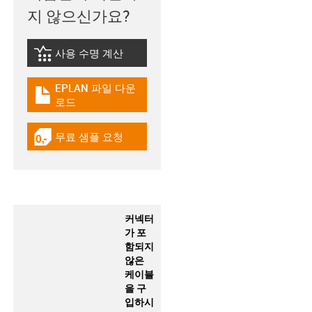
지 않으신가요?
사용 수명 계산
igus-icon-lebensdauerrechner
EPLAN 파일 다운
igus-icon-download-plan
로드
무료 샘플 요청
igus-icon-gratismuster
커넥터
가 포
함되지
않은
케이블
을 구
입하시