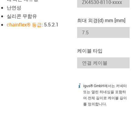
-icon-lupe
-icon-lupe
난연성
실리콘 무함유
최대 외경(d) mm [mm]
chainflex® 등급
: 5.5.2.1
케이블 타입
igus® GmbH에서는 커넥터
igus-icon-info
또는 열린 하네싱을 포함하
여 전체 길이로 케이블 길이
를 정의합니다.