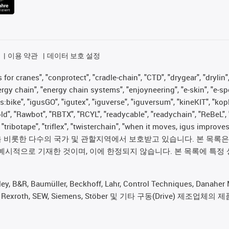
이용 약관
데이터 보호 설정
for cranes", "conprotect", "cradle-chain", "CTD", "drygear", "drylin",
 chain", "energy chain systems", "enjoyneering", "e-skin", "e-spool", "
s:bike", "igusGO", "igutex", "iguverse", "iguversum", "kineKIT", "ko
old", "Rawbot", "RBTX", "RCYL", "readycable", "readychain", "ReBeL", 
", "tribotape", "triflex", "twisterchain", "when it moves, igus im
롯한 다수의 국가 및 관할지역에서 보호받고 있습니다. 본 목록은 igus®
예시적으로 기재한 것이며, 이에 한정되지 않습니다. 본 목록에 특정 
 Baumüller, Beckhoff, Lahr, Control Techniques, Danaher Mot
rker, Bosch Rexroth, SEW, Siemens, Stöber 및 기타 구동(Dr