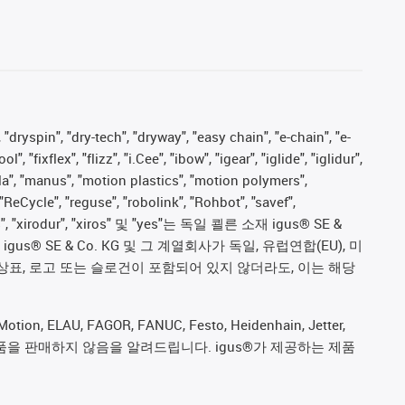
 "dryspin", "dry-tech", "dryway", "easy chain", "e-chain", "e-
fixflex", "flizz", "i.Cee", "ibow", "igear", "iglide", "iglidur",
pla", "manus", "motion plastics", "motion polymers",
"ReCycle", "reguse", "robolink", "Rohbot", "savef",
proves", "xirodur", "xiros" 및 "yes"는 독일 쾰른 소재 igus® SE &
 SE & Co. KG 및 그 계열회사가 독일, 유럽연합(EU), 미
상표, 로고 또는 슬로건이 포함되어 있지 않더라도, 이는 해당
ion, ELAU, FAGOR, FANUC, Festo, Heidenhain, Jetter,
ive) 제조업체의 제품을 판매하지 않음을 알려드립니다. igus®가 제공하는 제품