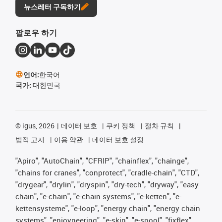
뉴스레터 구독하기
팔로우 하기
언어:
한국어
국가:
대한민국
©
igus, 2026
데이터 보호
쿠키 정책
절차 규칙
법적 고지
이용 약관
데이터 보호 설정
"Apiro", "AutoChain", "CFRIP", "chainflex", "chainge",
"chains for cranes", "conprotect", "cradle-chain", "CTD",
"drygear", "drylin", "dryspin", "dry-tech", "dryway", "easy
chain", "e-chain", "e-chain systems", "e-ketten", "e-
kettensysteme", "e-loop", "energy chain", "energy chain
systems", "enjoyneering", "e-skin", "e-spool", "fixflex",