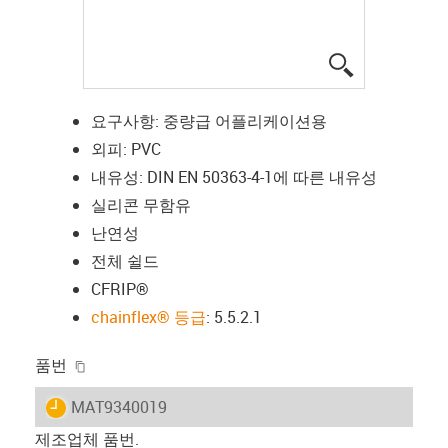
igus-icon-lup
요구사항: 중량급 어플리케이션용
외피: PVC
내유성: DIN EN 50363-4-1에 따른 내유성
실리콘 무함유
난연성
전체 쉴드
CFRIP®
chainflex® 등급
: 5.5.2.1
igus-icon-copy-clipboard
품번
igus-icon-lieferzeit
MAT9340019
제조업체 품번.