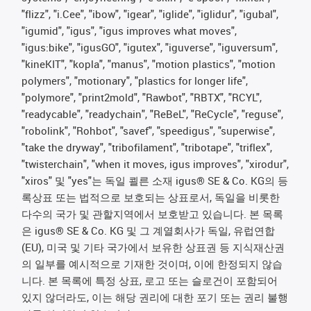
"flizz", "i.Cee", "ibow", "igear", "iglide", "iglidur", "igubal",
"igumid", "igus", "igus improves what moves",
"igus:bike", "igusGO", "igutex", "iguverse", "iguversum",
"kineKIT", "kopla", "manus", "motion plastics", "motion
polymers", "motionary", "plastics for longer life",
"polymore", "print2mold", "Rawbot", "RBTX", "RCYL",
"readycable", "readychain", "ReBeL", "ReCycle", "reguse",
"robolink", "Rohbot", "savef", "speedigus", "superwise",
"take the dryway", "tribofilament", "tribotape", "triflex",
"twisterchain", "when it moves, igus improves", "xirodur",
"xiros" 및 "yes"는 독일 쾰른 소재 igus® SE & Co. KG의 등
록상표 또는 법적으로 보호되는 상표로서, 독일을 비롯한
다수의 국가 및 관할지역에서 보호받고 있습니다. 본 목록
은 igus® SE & Co. KG 및 그 계열회사가 독일, 유럽연합
(EU), 미국 및 기타 국가에서 보유한 상표권 등 지식재산권
의 일부를 예시적으로 기재한 것이며, 이에 한정되지 않습
니다. 본 목록에 특정 상표, 로고 또는 슬로건이 포함되어
있지 않더라도, 이는 해당 권리에 대한 포기 또는 권리 불행