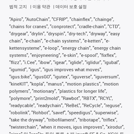
법적 고지
이용 약관
데이터 보호 설정
"Apiro", "AutoChain", "CFRIP", "chainflex", "chainge",
"chains for cranes", "conprotect", "cradle-chain", "CTD",
"drygear", "drylin", "dryspin", "dry-tech", "dryway", "easy
chain", "e-chain", "e-chain systems", "e-ketten", "e-
kettensysteme", "e-loop", "energy chain", "energy chain
systems", "enjoyneering", "e-skin", "e-spool", "fixflex",
"flizz", "i.Cee", "ibow", "igear", "iglide", "iglidur", "igubal",
"igumid", "igus", "igus improves what moves",
"igus:bike", "igusGO", "igutex", "iguverse", "iguversum",
"kineKIT", "kopla", "manus", "motion plastics", "motion
polymers", "motionary", "plastics for longer life",
"polymore", "print2mold", "Rawbot", "RBTX", "RCYL",
"readycable", "readychain", "ReBeL", "ReCycle", "reguse",
"robolink", "Rohbot", "savef", "speedigus", "superwise",
"take the dryway", "tribofilament", "tribotape", "triflex",
"twisterchain", "when it moves, igus improves", "xirodur",
"xiros" 및 "yes"는 독일 쾰른 소재 igus® SE & Co. KG의 등