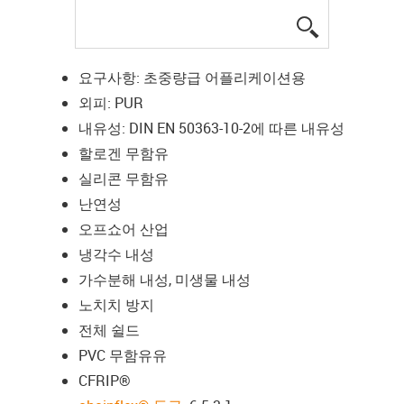
igus-icon-lup
요구사항: 초중량급 어플리케이션용
외피: PUR
내유성: DIN EN 50363-10-2에 따른 내유성
할로겐 무함유
실리콘 무함유
난연성
오프쇼어 산업
냉각수 내성
가수분해 내성, 미생물 내성
노치치 방지
전체 쉴드
PVC 무함유유
CFRIP®