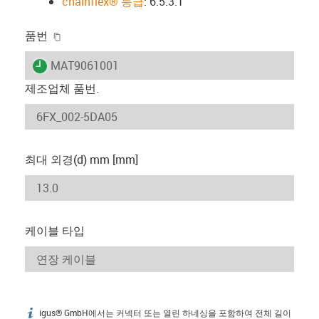
chainflex® 등급
: 6.5.3.1
igus-icon-copy-clipboard
품번
igus-icon-lieferzeit
MAT9061001
제조업체 품번.
최대 외경(d) mm [mm]
케이블 타입
igus® GmbH에서는 커넥터 또는 열린 하네싱을 포함하여 전체 길이
igus-icon-info