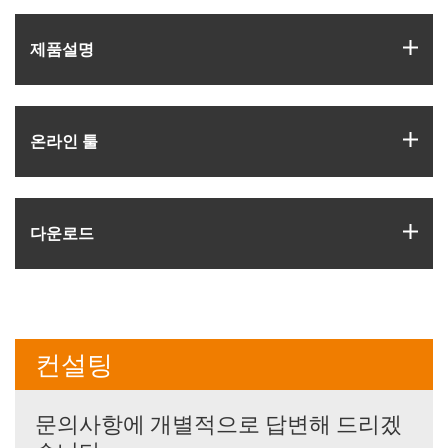
igus
제품­설명
igus
온라인 툴
igus
다운로드
컨설팅
문의사항에 개별적으로 답변해 드리겠