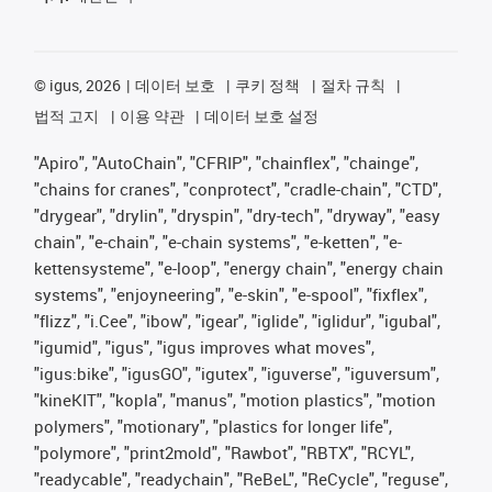
©
igus, 2026
데이터 보호
쿠키 정책
절차 규칙
법적 고지
이용 약관
데이터 보호 설정
"Apiro", "AutoChain", "CFRIP", "chainflex", "chainge",
"chains for cranes", "conprotect", "cradle-chain", "CTD",
"drygear", "drylin", "dryspin", "dry-tech", "dryway", "easy
chain", "e-chain", "e-chain systems", "e-ketten", "e-
kettensysteme", "e-loop", "energy chain", "energy chain
systems", "enjoyneering", "e-skin", "e-spool", "fixflex",
"flizz", "i.Cee", "ibow", "igear", "iglide", "iglidur", "igubal",
"igumid", "igus", "igus improves what moves",
"igus:bike", "igusGO", "igutex", "iguverse", "iguversum",
"kineKIT", "kopla", "manus", "motion plastics", "motion
polymers", "motionary", "plastics for longer life",
"polymore", "print2mold", "Rawbot", "RBTX", "RCYL",
"readycable", "readychain", "ReBeL", "ReCycle", "reguse",