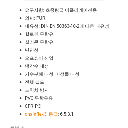
요구사항: 초중량급 어플리케이션용
외피: PUR
내유성: DIN EN 50363-10-2에 따른 내유성
할로겐 무함유
실리콘 무함유
난연성
오프쇼어 산업
냉각수 내성
가수분해 내성, 미생물 내성
전체 쉴드
노치치 방지
PVC 무함유유
CFRIP®
chainflex® 등급
: 6.5.3.1
igus-icon-copy-clipboard
품번