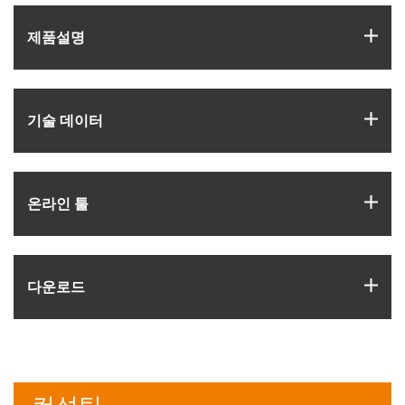
igus
제품­설명
igus
기술 데이터
igus
온라인 툴
igus
다운로드