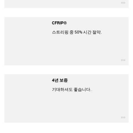
igu
CFRIP®
스트리핑 중 50% 시간 절약.
igu
4년 보증
기대하셔도 좋습니다.
igu