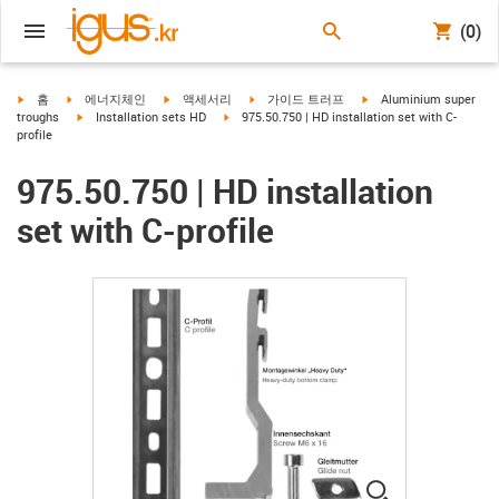
(0)
igus-icon-arrow-right
igus-icon-arrow-right
igus-icon-arrow-right
igus-icon-arrow-right
igus-icon-arrow-right
홈
에너지체인
액세서리
가이드 트러프
Aluminium super
igus-icon-arrow-right
igus-icon-arrow-right
troughs
Installation sets HD
975.50.750 | HD installation set with C-
profile
975.50.750 | HD installation
set with C-profile
igus-icon-lup