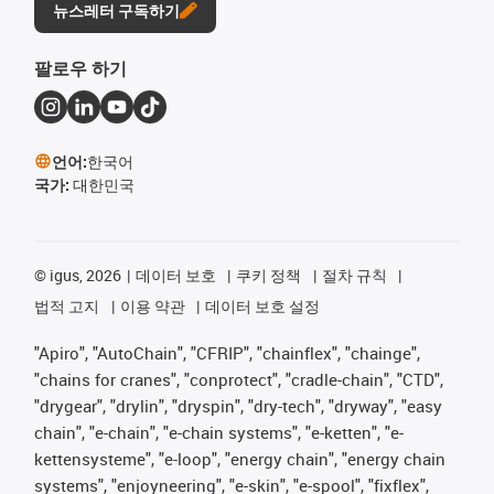
뉴스레터 구독하기
팔로우 하기
언어:
한국어
국가:
대한민국
©
igus, 2026
데이터 보호
쿠키 정책
절차 규칙
법적 고지
이용 약관
데이터 보호 설정
"Apiro", "AutoChain", "CFRIP", "chainflex", "chainge",
"chains for cranes", "conprotect", "cradle-chain", "CTD",
"drygear", "drylin", "dryspin", "dry-tech", "dryway", "easy
chain", "e-chain", "e-chain systems", "e-ketten", "e-
kettensysteme", "e-loop", "energy chain", "energy chain
systems", "enjoyneering", "e-skin", "e-spool", "fixflex",