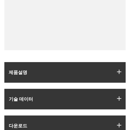
igus
제품­설명
igus
기술 데이터
igus
다운로드