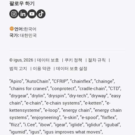
팔로우 하기
언어:
한국어
국가:
대한민국
©
igus, 2026
데이터 보호
쿠키 정책
절차 규칙
법적 고지
이용 약관
데이터 보호 설정
"Apiro", "AutoChain", "CFRIP", "chainflex", "chainge",
"chains for cranes", "conprotect", "cradle-chain", "CTD",
"drygear", "drylin", "dryspin", "dry-tech", "dryway", "easy
chain", "e-chain", "e-chain systems", "e-ketten", "e-
kettensysteme", "e-loop", "energy chain", "energy chain
systems", "enjoyneering", "e-skin", "e-spool", "fixflex",
"flizz", "i.Cee", "ibow", "igear", "iglide", "iglidur", "igubal",
"igumid", "igus", "igus improves what moves",