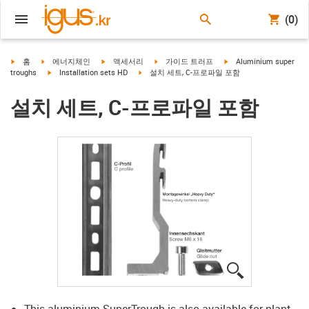
(0)
igus-icon-arrow-right
igus-icon-arrow-right
igus-icon-arrow-right
igus-icon-arrow-right
igus-icon-arrow-right
홈
에너지체인
액세서리
가이드 트러프
Aluminium super
igus-icon-arrow-right
igus-icon-arrow-right
troughs
Installation sets HD
설치 세트, C-프로파일 포함
설치 세트, C-프로파일 포함
igus-icon-lup
This aluminium SuperTrough is also available for plant