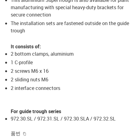
manufacturing with special heavy-duty brackets for
secure connection
The installation sets are fastened outside on the guide
trough
It consists of:
2 bottom clamps, aluminium
1 C-profile
2 screws M6 x 16
2 sliding nuts M6
2 interface connectors
For guide trough series
972.30.SL / 972.31.SL / 972.30.SLA / 972.32.SL
igus-icon-copy-clipboard
품번