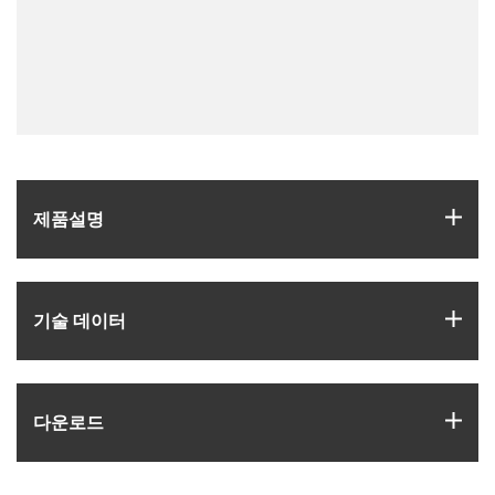
igus
제품­설명
igus
기술 데이터
igus
다운로드