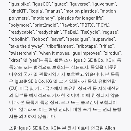
"igus:bike", "igusGO", "igutex", "iguverse", "iguversum",
"kineKIT", "kopla", "manus", "motion plastics", "motion
polymers", "motionary", "plastics for longer life",
"polymore", "print2mold", "Rawbot", "RBTX", "RCYL",
"readycable", "readychain", "ReBeL", "ReCycle", "reguse",
"robolink", "Rohbot", "savef", "speedigus", "superwise",
"take the dryway", "tribofilament", "tribotape", "triflex",
"twisterchain", "when it moves, igus improves", "xirodur",
"xiros" 및 "yes"는 독일 쾰른 소재 igus® SE & Co. KG의 등
록상표 또는 법적으로 보호되는 상표로서, 독일을 비롯한
다수의 국가 및 관할지역에서 보호받고 있습니다. 본 목록
은 igus® SE & Co. KG 및 그 계열회사가 독일, 유럽연합
(EU), 미국 및 기타 국가에서 보유한 상표권 등 지식재산권
의 일부를 예시적으로 기재한 것이며, 이에 한정되지 않습
니다. 본 목록에 특정 상표, 로고 또는 슬로건이 포함되어
있지 않더라도, 이는 해당 권리에 대한 포기 또는 권리 불행
사를 의미하지 않습니다.
또한 igus® SE & Co. KG는 본 웹사이트에 언급된 Allen