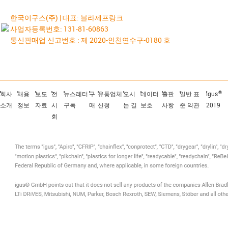
한국이구스(주) | 대표: 블라제프랑크
사업자등록번호: 131-81-60863
통신판매업 신고번호 : 제 2020-인천연수구-0180 호
®
회사
채용
보도
전
뉴스레터
구
유통업체
오시
데이터
출판
일반 표
igus
소개
정보
자료
시
구독
매
신청
는 길
보호
사항
준 약관
2019
회