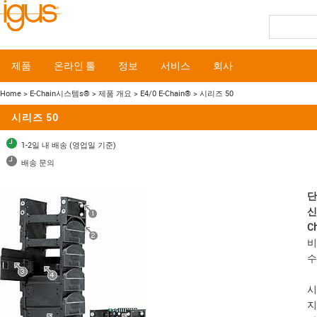
제품
온라인 툴
정보
서비스
회사
Home
> E-Chain시스템s®
> 제품 개요
> E4/0 E-Chain®
> 시리즈 50
시리즈 50
1-2일 내 배송 (영업일 기준)
배송 문의
단
신
C
비
수
시
지