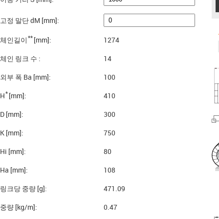
고정 말단 dM [mm]:
**
체인길이
[mm]:
1274
체인 링크 수 :
14
외부 폭 Ba [mm]:
100
*
H
[mm]:
410
D [mm]:
300
K [mm]:
750
Hi [mm]:
80
Ha [mm]:
108
링크당 중량 [g]:
471.09
중량 [kg/m]:
0.47