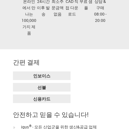
온라인
24시간
최소주
CAD 직
무료 샘
상담 &
에서 만
이후 발
문금액
접 다운
플
구매
나는
송
없음
로드
08:00 -
100,000
20:00
가지 제
품
간편 결제
인보이스
선불
신용카드
안전하고 믿을 수 있습니다!
®
igus
- 모든 산업군을 위한 생산&공급 업체