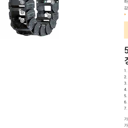
하
감
1
2
3
4
5
6
7
가
가