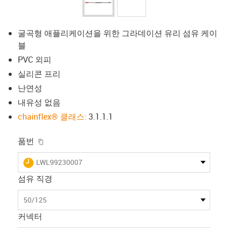
굴곡형 애플리케이션을 위한 그라데이션 유리 섬유 케이
블
PVC 외피
실리콘 프리
난연성
내유성 없음
chainflex® 클래스:
3.1.1.1
igus-icon-copy-clipboard
품번
igus-icon-lieferzeit
LWL99230007
섬유 직경
50/125
커넥터