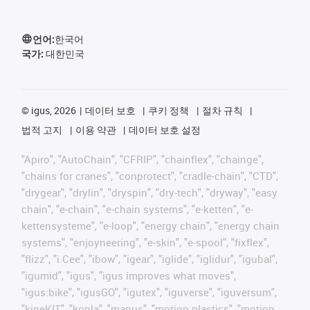
언어:
한국어
국가:
대한민국
©
igus, 2026
데이터 보호
쿠키 정책
절차 규칙
법적 고지
이용 약관
데이터 보호 설정
"Apiro", "AutoChain", "CFRIP", "chainflex", "chainge",
"chains for cranes", "conprotect", "cradle-chain", "CTD",
"drygear", "drylin", "dryspin", "dry-tech", "dryway", "easy
chain", "e-chain", "e-chain systems", "e-ketten", "e-
kettensysteme", "e-loop", "energy chain", "energy chain
systems", "enjoyneering", "e-skin", "e-spool", "fixflex",
"flizz", "i.Cee", "ibow", "igear", "iglide", "iglidur", "igubal",
"igumid", "igus", "igus improves what moves",
"igus:bike", "igusGO", "igutex", "iguverse", "iguversum",
"kineKIT", "kopla", "manus", "motion plastics", "motion