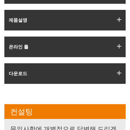
igus
제품­설명
igus
온라인 툴
igus
다운로드
컨설팅
문의사항에 개별적으로 답변해 드리겠