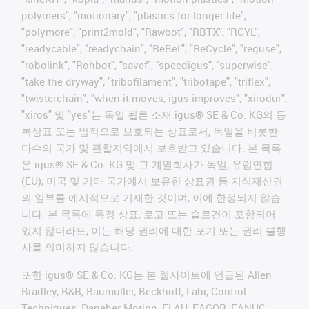
polymers", "motionary", "plastics for longer life",
"polymore", "print2mold", "Rawbot", "RBTX", "RCYL",
"readycable", "readychain", "ReBeL", "ReCycle", "reguse",
"robolink", "Rohbot", "savef", "speedigus", "superwise",
"take the dryway", "tribofilament", "tribotape", "triflex",
"twisterchain", "when it moves, igus improves", "xirodur",
"xiros" 및 "yes"는 독일 쾰른 소재 igus® SE & Co. KG의 등
록상표 또는 법적으로 보호되는 상표로서, 독일을 비롯한
다수의 국가 및 관할지역에서 보호받고 있습니다. 본 목록
은 igus® SE & Co. KG 및 그 계열회사가 독일, 유럽연합
(EU), 미국 및 기타 국가에서 보유한 상표권 등 지식재산권
의 일부를 예시적으로 기재한 것이며, 이에 한정되지 않습
니다. 본 목록에 특정 상표, 로고 또는 슬로건이 포함되어
있지 않더라도, 이는 해당 권리에 대한 포기 또는 권리 불행
사를 의미하지 않습니다.
또한 igus® SE & Co. KG는 본 웹사이트에 언급된 Allen
Bradley, B&R, Baumüller, Beckhoff, Lahr, Control
Techniques, Danaher Motion, ELAU, FAGOR, FANUC,