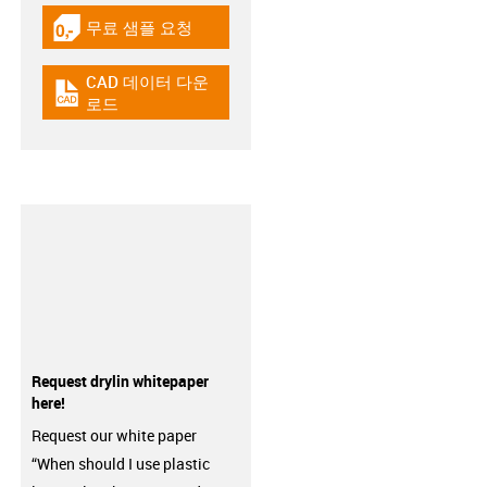
무료 샘플 요청
igus-icon-gratismuster
CAD 데이터 다운
igus-icon-cad-dateien
로드
Request drylin whitepaper
here!
Request our white paper
“When should I use plastic