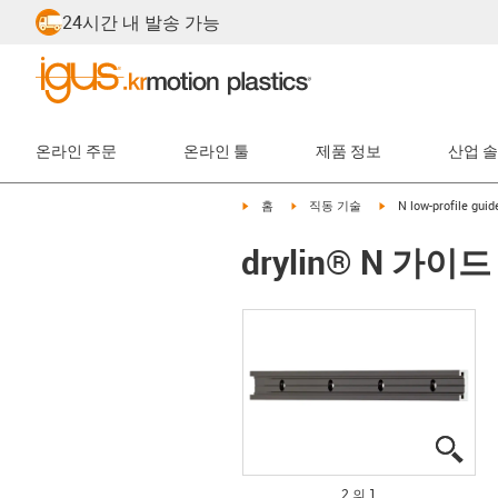
24시간 내 발송 가능
온라인 주문
온라인 툴
제품 정보
산업 
igus-icon-arrow-right
igus-icon-arrow-right
igus-icon-arrow-righ
홈
직동 기술
N low-profile guid
drylin® N 가이
igus
igus
2 의 1