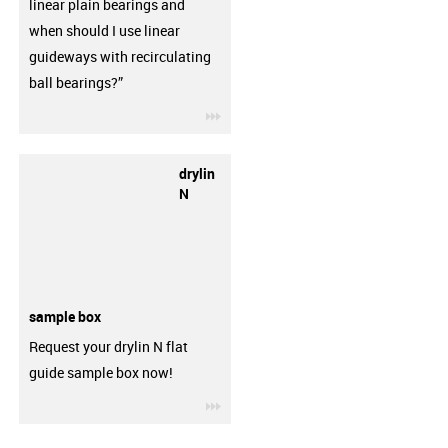
linear plain bearings and
when should I use linear
guideways with recirculating
ball bearings?”
igus-icon-3arrow
drylin
N
sample box
Request your drylin N flat
guide sample box now!
igus-icon-3arrow