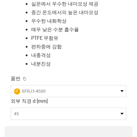
실온에서 우수한 내마모성 제공
중간 온도에서의 높은 내마모성
우수한 내화학성
매우 낮은 수분 흡수율
PTFE 무함유
편하중에 강함
내충격성
내분진성
igus-icon-copy-clipboard
품번
igus-icon-lieferzeit
SFRJ3-4500
외부 직경 d [mm]
45