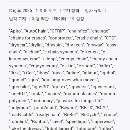
©
igus, 2026
데이터 보호
쿠키 정책
절차 규칙
법적 고지
이용 약관
데이터 보호 설정
"Apiro", "AutoChain", "CFRIP", "chainflex", "chainge",
"chains for cranes", "conprotect", "cradle-chain", "CTD",
"drygear", "drylin", "dryspin", "dry-tech", "dryway", "easy
chain", "e-chain", "e-chain systems", "e-ketten", "e-
kettensysteme", "e-loop", "energy chain", "energy chain
systems", "enjoyneering", "e-skin", "e-spool", "fixflex",
"flizz", "i.Cee", "ibow", "igear", "iglide", "iglidur", "igubal",
"igumid", "igus", "igus improves what moves",
"igus:bike", "igusGO", "igutex", "iguverse", "iguversum",
"kineKIT", "kopla", "manus", "motion plastics", "motion
polymers", "motionary", "plastics for longer life",
"polymore", "print2mold", "Rawbot", "RBTX", "RCYL",
"readycable", "readychain", "ReBeL", "ReCycle", "reguse",
"robolink", "Rohbot", "savef", "speedigus", "superwise",
"take the dryway", "tribofilament", "tribotape", "triflex",