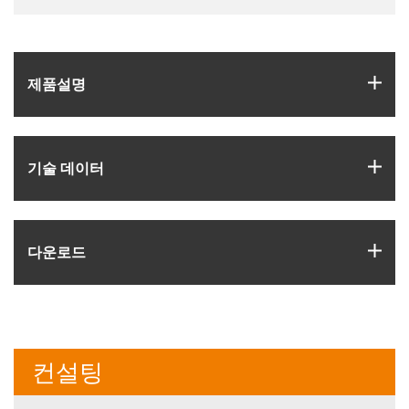
igus
제품­설명
igus
기술 데이터
igus
다운로드
컨설팅