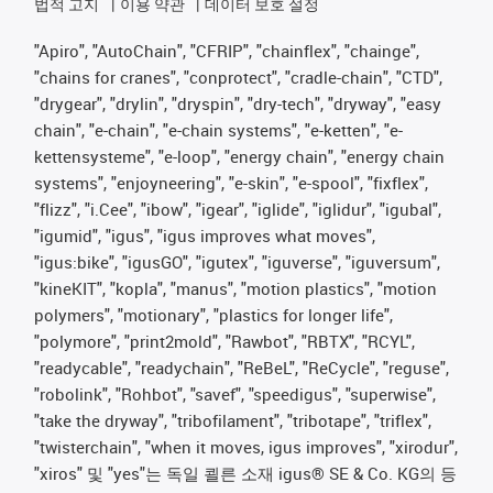
법적 고지
이용 약관
데이터 보호 설정
"Apiro", "AutoChain", "CFRIP", "chainflex", "chainge",
"chains for cranes", "conprotect", "cradle-chain", "CTD",
"drygear", "drylin", "dryspin", "dry-tech", "dryway", "easy
chain", "e-chain", "e-chain systems", "e-ketten", "e-
kettensysteme", "e-loop", "energy chain", "energy chain
systems", "enjoyneering", "e-skin", "e-spool", "fixflex",
"flizz", "i.Cee", "ibow", "igear", "iglide", "iglidur", "igubal",
"igumid", "igus", "igus improves what moves",
"igus:bike", "igusGO", "igutex", "iguverse", "iguversum",
"kineKIT", "kopla", "manus", "motion plastics", "motion
polymers", "motionary", "plastics for longer life",
"polymore", "print2mold", "Rawbot", "RBTX", "RCYL",
"readycable", "readychain", "ReBeL", "ReCycle", "reguse",
"robolink", "Rohbot", "savef", "speedigus", "superwise",
"take the dryway", "tribofilament", "tribotape", "triflex",
"twisterchain", "when it moves, igus improves", "xirodur",
"xiros" 및 "yes"는 독일 쾰른 소재 igus® SE & Co. KG의 등