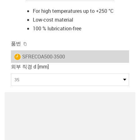
For high temperatures up to +250 °C
Low-cost material
100 % lubrication-free
igus-icon-copy-clipboard
품번
igus-icon-lieferzeit
SFRECOA500-3500
외부 직경 d [mm]
35