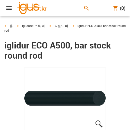
(0)
igus-icon-arrow-right
igus-icon-arrow-right
igus-icon-arrow-right
igus-icon-arrow-right
홈
iglidur® 스톡 바
라운드 바
iglidur ECO A500, bar stock round
rod
iglidur ECO A500, bar stock
round rod
igus-icon-lup