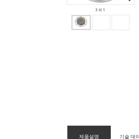
3 의 1
제품­설명
기술 데