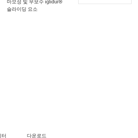
마모성 및 무보수 iglidur®
슬라이딩 요소
이터
다운로드