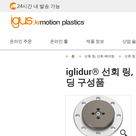
24시간 내 발송 가능
온라인 주문
온라인 툴
제품 정보
산업 
igus-icon-arrow-right
igus-icon-arrow-right
igus-icon-
홈
선회 링, 선회 베어링
선회 링
iglidur® 선회 링
딩 구성품
igu
igu
igu