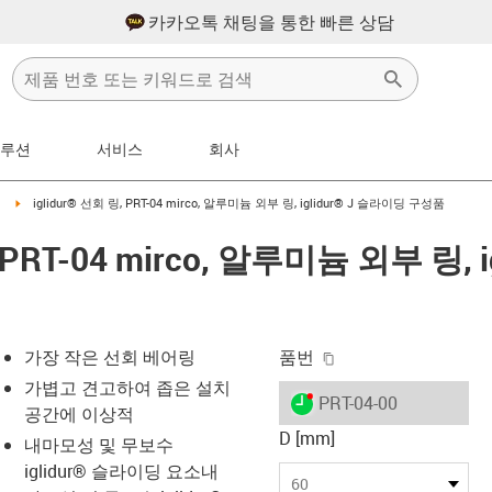
카카오톡 채팅을 통한 빠른 상담
솔루션
서비스
회사
arrow-right
igus-icon-arrow-right
iglidur® 선회 링, PRT-04 mirco, 알루미늄 외부 링, iglidur® J 슬라이딩 구성품
, PRT-04 mirco, 알루미늄 외부 링, 
igus-icon-copy-clip
가장 작은 선회 베어링
품번
가볍고 견고하여 좁은 설치
igus-icon-lieferzeit-dot
PRT-04-00
공간에 이상적
D [mm]
내마모성 및 무보수
iglidur® 슬라이딩 요소내
s-icon-lupe
s-icon-lupe
s-icon-lupe
60