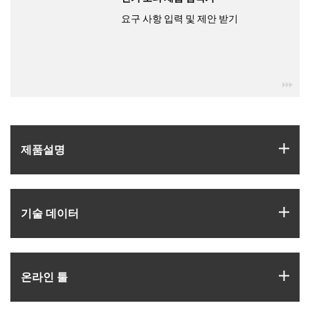
요구 사항 입력 및 제안 받기
igu
igus
제품­설명
igus
기술 데이터
igus
온라인 툴