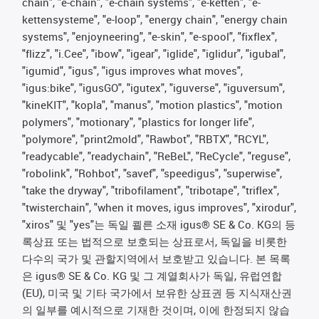
chain", "e-chain", "e-chain systems", "e-ketten", "e-
kettensysteme", "e-loop", "energy chain", "energy chain
systems", "enjoyneering", "e-skin", "e-spool", "fixflex",
"flizz", "i.Cee", "ibow", "igear", "iglide", "iglidur", "igubal",
"igumid", "igus", "igus improves what moves",
"igus:bike", "igusGO", "igutex", "iguverse", "iguversum",
"kineKIT", "kopla", "manus", "motion plastics", "motion
polymers", "motionary", "plastics for longer life",
"polymore", "print2mold", "Rawbot", "RBTX", "RCYL",
"readycable", "readychain", "ReBeL", "ReCycle", "reguse",
"robolink", "Rohbot", "savef", "speedigus", "superwise",
"take the dryway", "tribofilament", "tribotape", "triflex",
"twisterchain", "when it moves, igus improves", "xirodur",
"xiros" 및 "yes"는 독일 쾰른 소재 igus® SE & Co. KG의 등
록상표 또는 법적으로 보호되는 상표로서, 독일을 비롯한
다수의 국가 및 관할지역에서 보호받고 있습니다. 본 목록
은 igus® SE & Co. KG 및 그 계열회사가 독일, 유럽연합
(EU), 미국 및 기타 국가에서 보유한 상표권 등 지식재산권
의 일부를 예시적으로 기재한 것이며, 이에 한정되지 않습