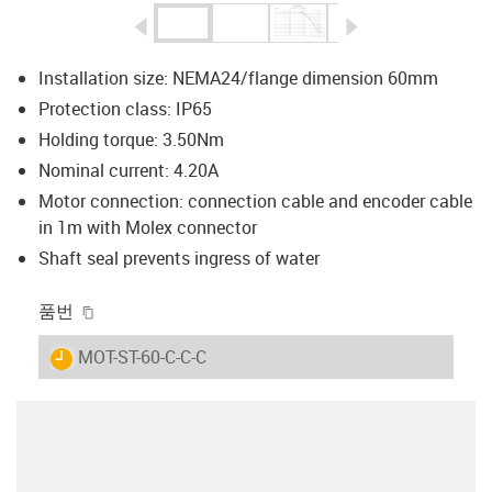
igus-icon-arrow-left
igus-icon-arrow-r
Installation size: NEMA24/flange dimension 60mm
Protection class: IP65
Holding torque: 3.50Nm
Nominal current: 4.20A
Motor connection: connection cable and encoder cable
in 1m with Molex connector
Shaft seal prevents ingress of water
igus-icon-copy-clipboard
품번
igus-icon-lieferzeit
MOT-ST-60-C-C-C