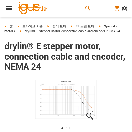
(0)
igus-icon-arrow-right
igus-icon-arrow-right
igus-icon-arrow-right
igus-icon-arrow-right
igus-icon-arrow-right
홈
드라이브 기술
전기 모터
ST 스텝 모터
Specialist
igus-icon-arrow-right
motors
drylin® E stepper motor, connection cable and encoder, NEMA 24
drylin® E stepper motor,
connection cable and encoder,
NEMA 24
igus-icon-lupe
igus-icon-lupe
igus-icon-lupe
igus-icon-lupe
4 의 1