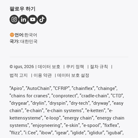
팔로우 하기
언어:
한국어
국가:
대한민국
©
igus, 2026
데이터 보호
쿠키 정책
절차 규칙
법적 고지
이용 약관
데이터 보호 설정
"Apiro", "AutoChain", "CFRIP", "chainflex", "chainge",
"chains for cranes", "conprotect", "cradle-chain", "CTD",
"drygear", "drylin", "dryspin", "dry-tech", "dryway", "easy
chain", "e-chain", "e-chain systems", "e-ketten", "e-
kettensysteme", "e-loop", "energy chain", "energy chain
systems", "enjoyneering", "e-skin", "e-spool", "fixflex",
"flizz", "i.Cee", "ibow", "igear", "iglide", "iglidur", "igubal",