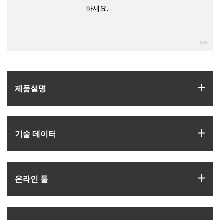
하세요.
igu
igus
제품­설명
igus
기술 데이터
igus
온라인 툴