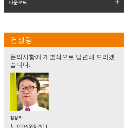
igus
다운로드
컨설팅
문의사항에 개별적으로 답변해 드리겠
습니다.
김성우
010-9595-2911
igus-icon-phone