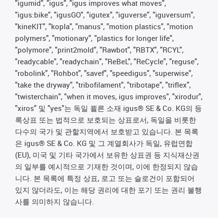
"igumid", "igus", "igus improves what moves",
"igus:bike", "igusGO", "igutex", "iguverse", "iguversum",
"kineKIT", "kopla", "manus", "motion plastics", "motion
polymers", "motionary", "plastics for longer life",
"polymore", "print2mold", "Rawbot", "RBTX", "RCYL",
"readycable", "readychain", "ReBeL", "ReCycle", "reguse",
"robolink", "Rohbot", "savef", "speedigus", "superwise",
"take the dryway", "tribofilament", "tribotape", "triflex",
"twisterchain", "when it moves, igus improves", "xirodur",
"xiros" 및 "yes"는 독일 쾰른 소재 igus® SE & Co. KG의 등
록상표 또는 법적으로 보호되는 상표로서, 독일을 비롯한
다수의 국가 및 관할지역에서 보호받고 있습니다. 본 목록
은 igus® SE & Co. KG 및 그 계열회사가 독일, 유럽연합
(EU), 미국 및 기타 국가에서 보유한 상표권 등 지식재산권
의 일부를 예시적으로 기재한 것이며, 이에 한정되지 않습
니다. 본 목록에 특정 상표, 로고 또는 슬로건이 포함되어
있지 않더라도, 이는 해당 권리에 대한 포기 또는 권리 불행
사를 의미하지 않습니다.