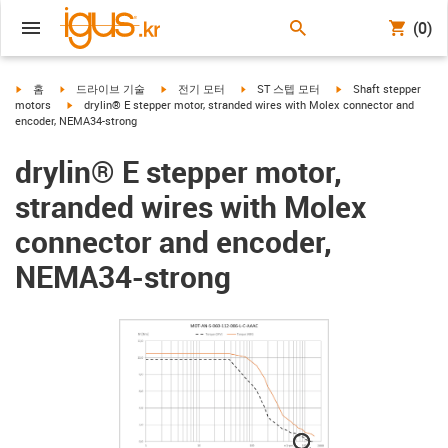
(0)
igus-icon-arrow-right
igus-icon-arrow-right
igus-icon-arrow-right
igus-icon-arrow-right
igus-icon-arrow-right
홈
드라이브 기술
전기 모터
ST 스텝 모터
Shaft stepper
igus-icon-arrow-right
motors
drylin® E stepper motor, stranded wires with Molex connector and
encoder, NEMA34-strong
drylin® E stepper motor,
stranded wires with Molex
connector and encoder,
NEMA34-strong
igus-icon-lupe
igus-icon-lupe
igus-icon-lupe
igus-icon-lupe