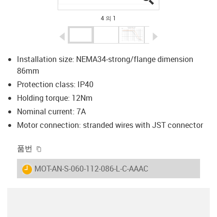
4 의 1
igus-icon-arrow-left
igus-icon-arrow-r
Installation size: NEMA34-strong/flange dimension
86mm
Protection class: IP40
Holding torque: 12Nm
Nominal current: 7A
Motor connection: stranded wires with JST connector
igus-icon-copy-clipboard
품번
igus-icon-lieferzeit
MOT-AN-S-060-112-086-L-C-AAAC