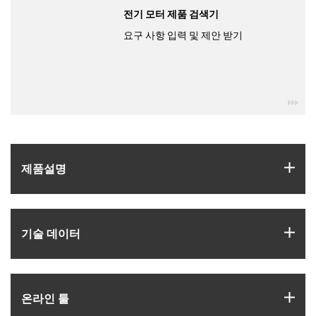
전기 모터 제품 검색기
요구 사항 입력 및 제안 받기
igu
igus
제품­설명
igus
기술 데이터
igus
온라인 툴