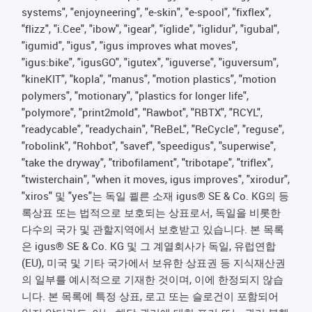
systems", "enjoyneering", "e-skin", "e-spool", "fixflex",
"flizz", "i.Cee", "ibow", "igear", "iglide", "iglidur", "igubal",
"igumid", "igus", "igus improves what moves",
"igus:bike", "igusGO", "igutex", "iguverse", "iguversum",
"kineKIT", "kopla", "manus", "motion plastics", "motion
polymers", "motionary", "plastics for longer life",
"polymore", "print2mold", "Rawbot", "RBTX", "RCYL",
"readycable", "readychain", "ReBeL", "ReCycle", "reguse",
"robolink", "Rohbot", "savef", "speedigus", "superwise",
"take the dryway", "tribofilament", "tribotape", "triflex",
"twisterchain", "when it moves, igus improves", "xirodur",
"xiros" 및 "yes"는 독일 쾰른 소재 igus® SE & Co. KG의 등
록상표 또는 법적으로 보호되는 상표로서, 독일을 비롯한
다수의 국가 및 관할지역에서 보호받고 있습니다. 본 목록
은 igus® SE & Co. KG 및 그 계열회사가 독일, 유럽연합
(EU), 미국 및 기타 국가에서 보유한 상표권 등 지식재산권
의 일부를 예시적으로 기재한 것이며, 이에 한정되지 않습
니다. 본 목록에 특정 상표, 로고 또는 슬로건이 포함되어