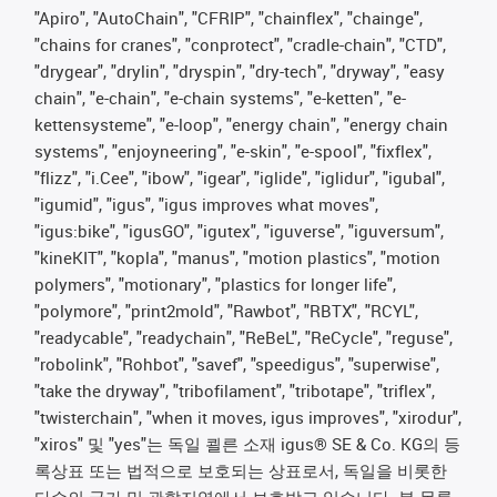
"Apiro", "AutoChain", "CFRIP", "chainflex", "chainge",
"chains for cranes", "conprotect", "cradle-chain", "CTD",
"drygear", "drylin", "dryspin", "dry-tech", "dryway", "easy
chain", "e-chain", "e-chain systems", "e-ketten", "e-
kettensysteme", "e-loop", "energy chain", "energy chain
systems", "enjoyneering", "e-skin", "e-spool", "fixflex",
"flizz", "i.Cee", "ibow", "igear", "iglide", "iglidur", "igubal",
"igumid", "igus", "igus improves what moves",
"igus:bike", "igusGO", "igutex", "iguverse", "iguversum",
"kineKIT", "kopla", "manus", "motion plastics", "motion
polymers", "motionary", "plastics for longer life",
"polymore", "print2mold", "Rawbot", "RBTX", "RCYL",
"readycable", "readychain", "ReBeL", "ReCycle", "reguse",
"robolink", "Rohbot", "savef", "speedigus", "superwise",
"take the dryway", "tribofilament", "tribotape", "triflex",
"twisterchain", "when it moves, igus improves", "xirodur",
"xiros" 및 "yes"는 독일 쾰른 소재 igus® SE & Co. KG의 등
록상표 또는 법적으로 보호되는 상표로서, 독일을 비롯한
다수의 국가 및 관할지역에서 보호받고 있습니다. 본 목록