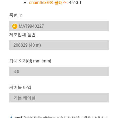
chainflex®® 클래스:
4.2.3.1
igus-icon-copy-clipboard
품번
igus-icon-lieferzeit
MAT9940227
제조업체 품번.
최대 외경(d) mm [mm]
케이블 타입
igus® GmbH에서는 커넥터 또는 열린 하네싱을 포함하여 전체 길이