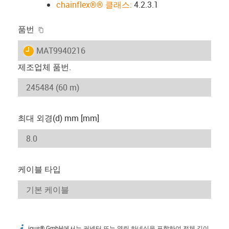
chainflex®® 클래스:
4.2.3.1
igus-icon-copy-clipboard
품번
igus-icon-lieferzeit
MAT9940216
제조업체 품번.
최대 외경(d) mm [mm]
케이블 타입
igus® GmbH에서는 커넥터 또는 열린 하네싱을 포함하여 전체 길이