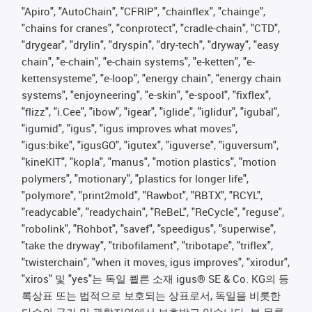
"Apiro", "AutoChain", "CFRIP", "chainflex", "chainge",
"chains for cranes", "conprotect", "cradle-chain", "CTD",
"drygear", "drylin", "dryspin", "dry-tech", "dryway", "easy
chain", "e-chain", "e-chain systems", "e-ketten", "e-
kettensysteme", "e-loop", "energy chain", "energy chain
systems", "enjoyneering", "e-skin", "e-spool", "fixflex",
"flizz", "i.Cee", "ibow", "igear", "iglide", "iglidur", "igubal",
"igumid", "igus", "igus improves what moves",
"igus:bike", "igusGO", "igutex", "iguverse", "iguversum",
"kineKIT", "kopla", "manus", "motion plastics", "motion
polymers", "motionary", "plastics for longer life",
"polymore", "print2mold", "Rawbot", "RBTX", "RCYL",
"readycable", "readychain", "ReBeL", "ReCycle", "reguse",
"robolink", "Rohbot", "savef", "speedigus", "superwise",
"take the dryway", "tribofilament", "tribotape", "triflex",
"twisterchain", "when it moves, igus improves", "xirodur",
"xiros" 및 "yes"는 독일 쾰른 소재 igus® SE & Co. KG의 등
록상표 또는 법적으로 보호되는 상표로서, 독일을 비롯한
다수의 국가 및 관할지역에서 보호받고 있습니다. 본 목록