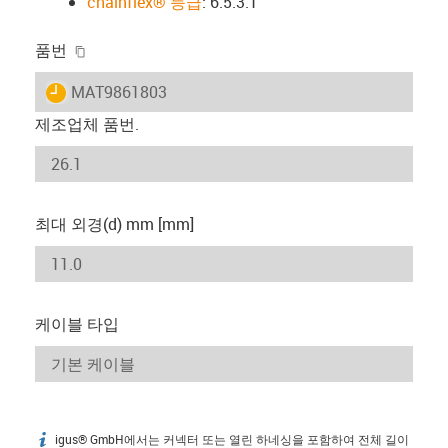
chainflex® 등급
: 6.5.3.1
igus-icon-copy-clipboard
품번
igus-icon-lieferzeit
MAT9861803
제조업체 품번.
최대 외경(d) mm [mm]
케이블 타입
igus® GmbH에서는 커넥터 또는 열린 하네싱을 포함하여 전체 길이
igus-icon-info