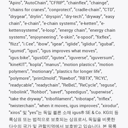
"Apiro", "AutoChain", "CFRIP", "chainflex", "chainge",
"chains for cranes", "conprotect", "cradle-chain", "CTD",
"drygear", "drylin", "dryspin", "dry-tech", "dryway", "easy
chain", "e-chain", "e-chain systems", "e-ketten", "e-
kettensysteme", "e-loop", "energy chain", "energy chain
systems", "enjoyneering", "e-skin", "e-spool", "fixflex",
"flizz", "i.Cee", "ibow", "igear", "iglide", "iglidur", "igubal",
"igumid", "igus", "igus improves what moves",
"igus:bike", "igusGO", "igutex", "iguverse", "iguversum",
"kineKIT", "kopla", "manus", "motion plastics", "motion
polymers", "motionary", "plastics for longer life",
"polymore", "print2mold", "Rawbot", "RBTX", "RCYL",
"readycable", "readychain", "ReBeL", "ReCycle", "reguse",
"robolink", "Rohbot", "savef", "speedigus", "superwise",
"take the dryway", "tribofilament", "tribotape", "triflex",
"twisterchain", "when it moves, igus improves", "xirodur",
"xiros" 및 "yes"는 독일 쾰른 소재 igus® SE & Co. KG의 등
록상표 또는 법적으로 보호되는 상표로서, 독일을 비롯한
다수의 국가 및 관할지역에서 보호받고 있습니다. 본 목록