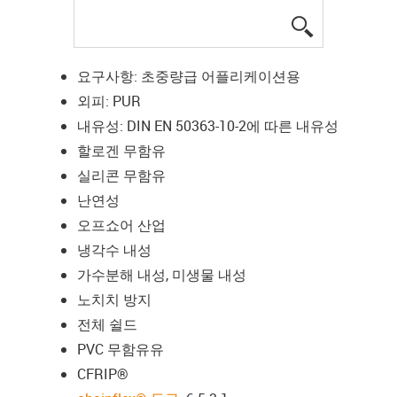
igus-icon-lup
요구사항: 초중량급 어플리케이션용
외피: PUR
내유성: DIN EN 50363-10-2에 따른 내유성
할로겐 무함유
실리콘 무함유
난연성
오프쇼어 산업
냉각수 내성
가수분해 내성, 미생물 내성
노치치 방지
전체 쉴드
PVC 무함유유
CFRIP®