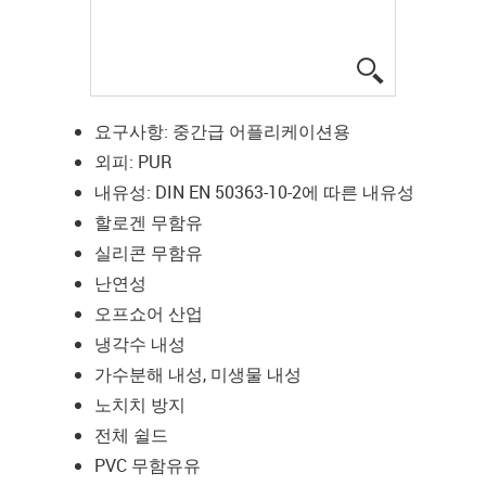
igus-icon-lup
요구사항: 중간급 어플리케이션용
외피: PUR
내유성: DIN EN 50363-10-2에 따른 내유성
할로겐 무함유
실리콘 무함유
난연성
오프쇼어 산업
냉각수 내성
가수분해 내성, 미생물 내성
노치치 방지
전체 쉴드
PVC 무함유유