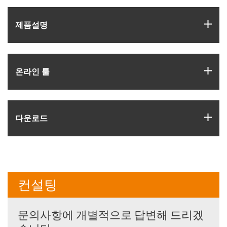
igus
제품­설명
igus
온라인 툴
igus
다운로드
컨설팅
문의사항에 개별적으로 답변해 드리겠