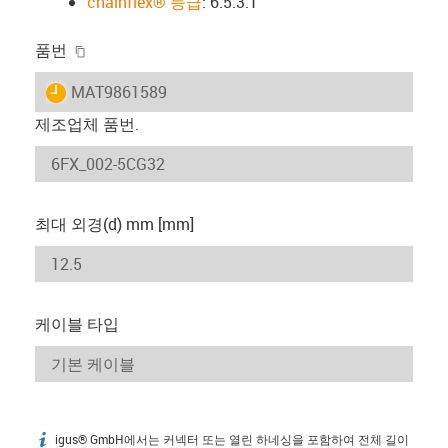
chainflex® 등급
: 6.5.3.1
igus-icon-copy-clipboard
품번
igus-icon-lieferzeit
MAT9861589
제조업체 품번.
최대 외경(d) mm [mm]
케이블 타입
igus® GmbH에서는 커넥터 또는 열린 하네싱을 포함하여 전체 길이
igus-icon-info