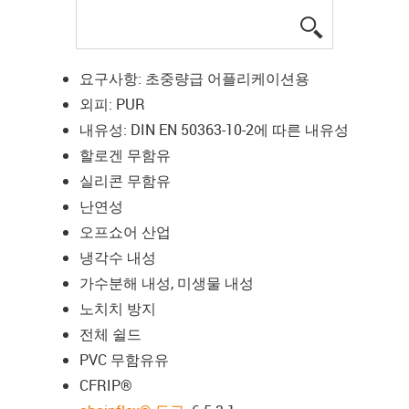
igus-icon-lup
요구사항: 초중량급 어플리케이션용
외피: PUR
내유성: DIN EN 50363-10-2에 따른 내유성
할로겐 무함유
실리콘 무함유
난연성
오프쇼어 산업
냉각수 내성
가수분해 내성, 미생물 내성
노치치 방지
전체 쉴드
PVC 무함유유
CFRIP®