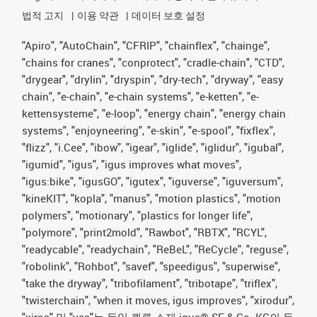
법적 고지
이용 약관
데이터 보호 설정
"Apiro", "AutoChain", "CFRIP", "chainflex", "chainge",
"chains for cranes", "conprotect", "cradle-chain", "CTD",
"drygear", "drylin", "dryspin", "dry-tech", "dryway", "easy
chain", "e-chain", "e-chain systems", "e-ketten", "e-
kettensysteme", "e-loop", "energy chain", "energy chain
systems", "enjoyneering", "e-skin", "e-spool", "fixflex",
"flizz", "i.Cee", "ibow", "igear", "iglide", "iglidur", "igubal",
"igumid", "igus", "igus improves what moves",
"igus:bike", "igusGO", "igutex", "iguverse", "iguversum",
"kineKIT", "kopla", "manus", "motion plastics", "motion
polymers", "motionary", "plastics for longer life",
"polymore", "print2mold", "Rawbot", "RBTX", "RCYL",
"readycable", "readychain", "ReBeL", "ReCycle", "reguse",
"robolink", "Rohbot", "savef", "speedigus", "superwise",
"take the dryway", "tribofilament", "tribotape", "triflex",
"twisterchain", "when it moves, igus improves", "xirodur",
"xiros" 및 "yes"는 독일 쾰른 소재 igus® SE & Co. KG의 등