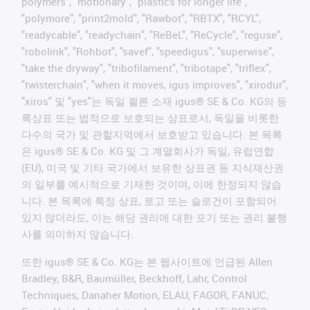
polymers", "motionary", "plastics for longer life",
"polymore", "print2mold", "Rawbot", "RBTX", "RCYL",
"readycable", "readychain", "ReBeL", "ReCycle", "reguse",
"robolink", "Rohbot", "savef", "speedigus", "superwise",
"take the dryway", "tribofilament", "tribotape", "triflex",
"twisterchain", "when it moves, igus improves", "xirodur",
"xiros" 및 "yes"는 독일 쾰른 소재 igus® SE & Co. KG의 등
록상표 또는 법적으로 보호되는 상표로서, 독일을 비롯한
다수의 국가 및 관할지역에서 보호받고 있습니다. 본 목록
은 igus® SE & Co. KG 및 그 계열회사가 독일, 유럽연합
(EU), 미국 및 기타 국가에서 보유한 상표권 등 지식재산권
의 일부를 예시적으로 기재한 것이며, 이에 한정되지 않습
니다. 본 목록에 특정 상표, 로고 또는 슬로건이 포함되어
있지 않더라도, 이는 해당 권리에 대한 포기 또는 권리 불행
사를 의미하지 않습니다.
또한 igus® SE & Co. KG는 본 웹사이트에 언급된 Allen
Bradley, B&R, Baumüller, Beckhoff, Lahr, Control
Techniques, Danaher Motion, ELAU, FAGOR, FANUC,