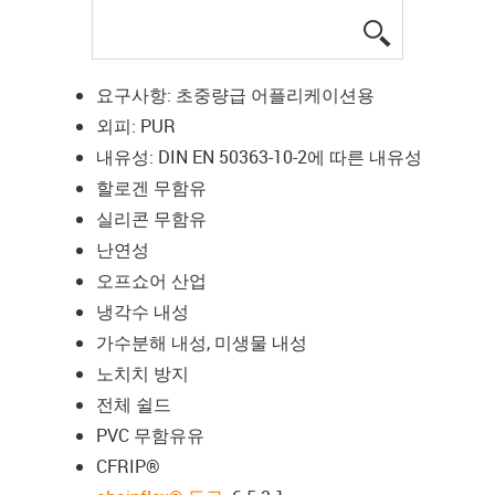
igus-icon-lup
요구사항: 초중량급 어플리케이션용
외피: PUR
내유성: DIN EN 50363-10-2에 따른 내유성
할로겐 무함유
실리콘 무함유
난연성
오프쇼어 산업
냉각수 내성
가수분해 내성, 미생물 내성
노치치 방지
전체 쉴드
PVC 무함유유
CFRIP®