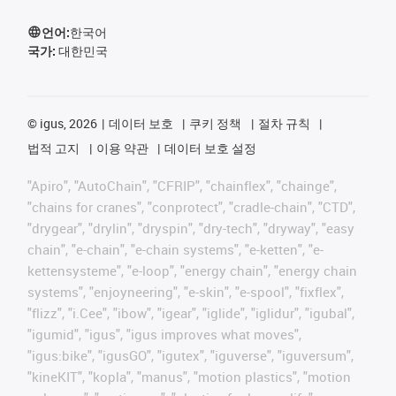
언어:
한국어
국가:
대한민국
©
igus, 2026
데이터 보호
쿠키 정책
절차 규칙
법적 고지
이용 약관
데이터 보호 설정
"Apiro", "AutoChain", "CFRIP", "chainflex", "chainge",
"chains for cranes", "conprotect", "cradle-chain", "CTD",
"drygear", "drylin", "dryspin", "dry-tech", "dryway", "easy
chain", "e-chain", "e-chain systems", "e-ketten", "e-
kettensysteme", "e-loop", "energy chain", "energy chain
systems", "enjoyneering", "e-skin", "e-spool", "fixflex",
"flizz", "i.Cee", "ibow", "igear", "iglide", "iglidur", "igubal",
"igumid", "igus", "igus improves what moves",
"igus:bike", "igusGO", "igutex", "iguverse", "iguversum",
"kineKIT", "kopla", "manus", "motion plastics", "motion