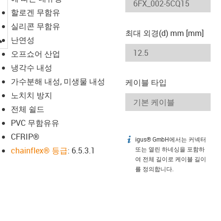
할로겐 무함유
실리콘 무함유
최대 외경(d) mm [mm]
igus-icon-lupe
난연성
오프쇼어 산업
냉각수 내성
가수분해 내성, 미생물 내성
케이블 타입
노치치 방지
전체 쉴드
PVC 무함유유
CFRIP®
igus® GmbH에서는 커넥터
igus-icon-info
chainflex® 등급
: 6.5.3.1
또는 열린 하네싱을 포함하
여 전체 길이로 케이블 길이
를 정의합니다.