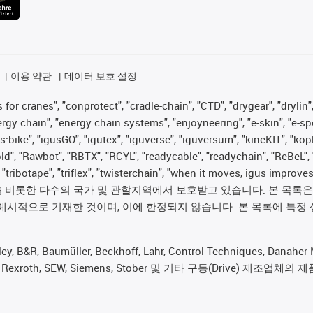
이용 약관
데이터 보호 설정
for cranes", "conprotect", "cradle-chain", "CTD", "drygear", "drylin",
 chain", "energy chain systems", "enjoyneering", "e-skin", "e-spool", "
s:bike", "igusGO", "igutex", "iguverse", "iguversum", "kineKIT", "ko
old", "Rawbot", "RBTX", "RCYL", "readycable", "readychain", "ReBeL", 
", "tribotape", "triflex", "twisterchain", "when it moves, igus im
롯한 다수의 국가 및 관할지역에서 보호받고 있습니다. 본 목록은 igus®
예시적으로 기재한 것이며, 이에 한정되지 않습니다. 본 목록에 특정 
 Baumüller, Beckhoff, Lahr, Control Techniques, Danaher Mot
rker, Bosch Rexroth, SEW, Siemens, Stöber 및 기타 구동(Dr