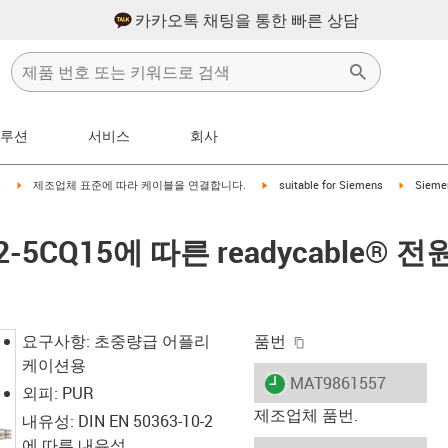
카카오톡 채팅을 통한 빠른 상담
솔루션
서비스
회사
right
igus-icon-arrow-right
igus-icon-arrow-right
igus-icon
블
제조업체 표준에 따라 케이블을 연결합니다.
suitable for Siemens
Sieme
002-5CQ15에 따른 readycable®
d
igus-icon-copy-clip
요구사항: 초중량급 어플리
품번
케이션용
igus-icon-lieferzeit
MAT9861557
외피: PUR
제조업체 품번.
내유성: DIN EN 50363-10-2
에 따른 내유성