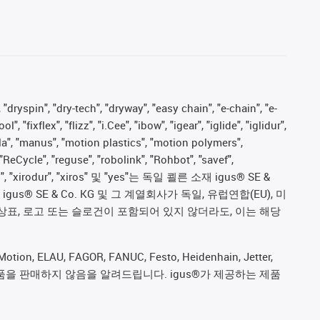
 "dryspin", "dry-tech", "dryway", "easy chain", "e-chain", "e-
fixflex", "flizz", "i.Cee", "ibow", "igear", "iglide", "iglidur",
pla", "manus", "motion plastics", "motion polymers",
"ReCycle", "reguse", "robolink", "Rohbot", "savef",
proves", "xirodur", "xiros" 및 "yes"는 독일 쾰른 소재 igus® SE &
 SE & Co. KG 및 그 계열회사가 독일, 유럽연합(EU), 미
상표, 로고 또는 슬로건이 포함되어 있지 않더라도, 이는 해당
ion, ELAU, FAGOR, FANUC, Festo, Heidenhain, Jetter,
ive) 제조업체의 제품을 판매하지 않음을 알려드립니다. igus®가 제공하는 제품