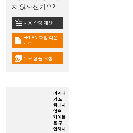
지 않으신가요?
사용 수명 계산
igus-icon-lebensdauerrechner
EPLAN 파일 다운
igus-icon-download-plan
로드
무료 샘플 요청
igus-icon-gratismuster
커넥터
가 포
함되지
않은
케이블
을 구
입하시