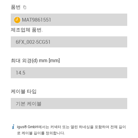
igus-icon-copy-clipboard
품번
igus-icon-lieferzeit
MAT9861551
제조업체 품번.
최대 외경(d) mm [mm]
케이블 타입
igus® GmbH에서는 커넥터 또는 열린 하네싱을 포함하여 전체 길이
igus-icon-info
로 케이블 길이를 정의합니다.