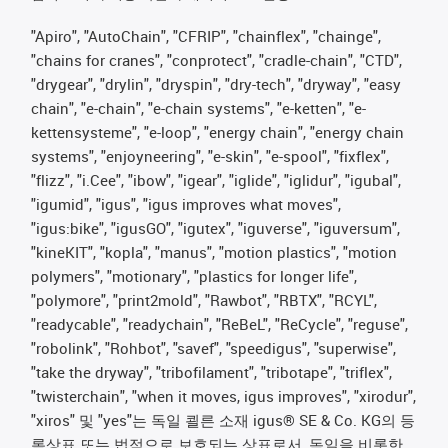
"Apiro", "AutoChain", "CFRIP", "chainflex", "chainge",
"chains for cranes", "conprotect", "cradle-chain", "CTD",
"drygear", "drylin", "dryspin", "dry-tech", "dryway", "easy
chain", "e-chain", "e-chain systems", "e-ketten", "e-
kettensysteme", "e-loop", "energy chain", "energy chain
systems", "enjoyneering", "e-skin", "e-spool", "fixflex",
"flizz", "i.Cee", "ibow", "igear", "iglide", "iglidur", "igubal",
"igumid", "igus", "igus improves what moves",
"igus:bike", "igusGO", "igutex", "iguverse", "iguversum",
"kineKIT", "kopla", "manus", "motion plastics", "motion
polymers", "motionary", "plastics for longer life",
"polymore", "print2mold", "Rawbot", "RBTX", "RCYL",
"readycable", "readychain", "ReBeL", "ReCycle", "reguse",
"robolink", "Rohbot", "savef", "speedigus", "superwise",
"take the dryway", "tribofilament", "tribotape", "triflex",
"twisterchain", "when it moves, igus improves", "xirodur",
"xiros" 및 "yes"는 독일 쾰른 소재 igus® SE & Co. KG의 등
록상표 또는 법적으로 보호되는 상표로서, 독일을 비롯한