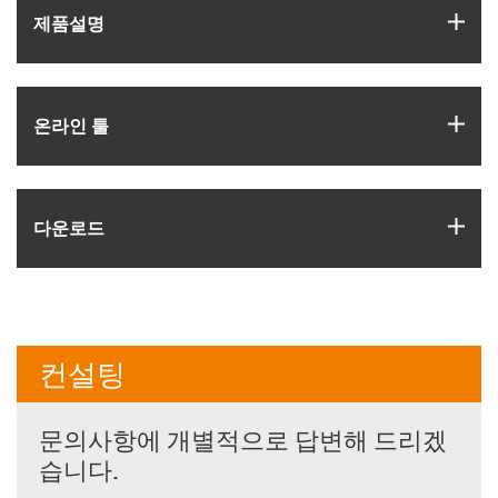
igus
제품­설명
igus
온라인 툴
igus
다운로드
컨설팅
문의사항에 개별적으로 답변해 드리겠
습니다.