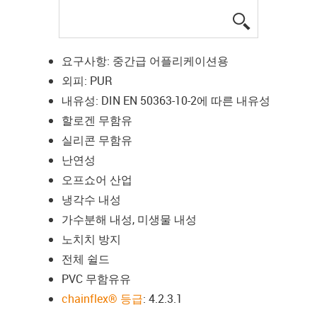
igus-icon-lup
요구사항: 중간급 어플리케이션용
외피: PUR
내유성: DIN EN 50363-10-2에 따른 내유성
할로겐 무함유
실리콘 무함유
난연성
오프쇼어 산업
냉각수 내성
가수분해 내성, 미생물 내성
노치치 방지
전체 쉴드
PVC 무함유유
chainflex® 등급
: 4.2.3.1