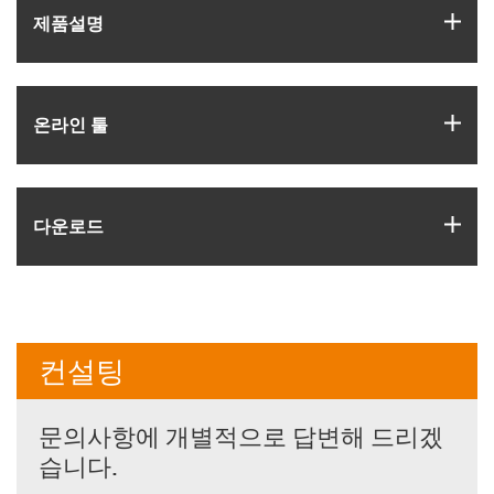
igus
제품­설명
igus
온라인 툴
igus
다운로드
컨설팅
문의사항에 개별적으로 답변해 드리겠
습니다.