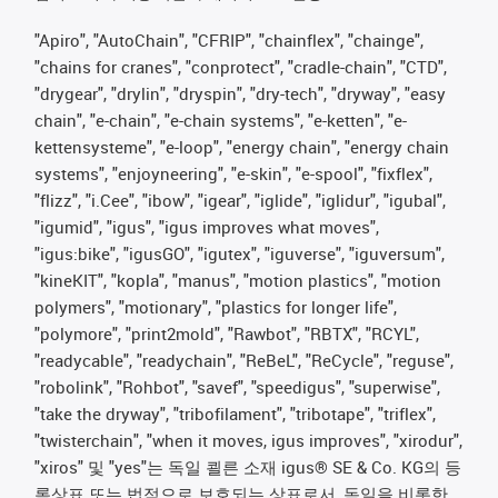
"Apiro", "AutoChain", "CFRIP", "chainflex", "chainge",
"chains for cranes", "conprotect", "cradle-chain", "CTD",
"drygear", "drylin", "dryspin", "dry-tech", "dryway", "easy
chain", "e-chain", "e-chain systems", "e-ketten", "e-
kettensysteme", "e-loop", "energy chain", "energy chain
systems", "enjoyneering", "e-skin", "e-spool", "fixflex",
"flizz", "i.Cee", "ibow", "igear", "iglide", "iglidur", "igubal",
"igumid", "igus", "igus improves what moves",
"igus:bike", "igusGO", "igutex", "iguverse", "iguversum",
"kineKIT", "kopla", "manus", "motion plastics", "motion
polymers", "motionary", "plastics for longer life",
"polymore", "print2mold", "Rawbot", "RBTX", "RCYL",
"readycable", "readychain", "ReBeL", "ReCycle", "reguse",
"robolink", "Rohbot", "savef", "speedigus", "superwise",
"take the dryway", "tribofilament", "tribotape", "triflex",
"twisterchain", "when it moves, igus improves", "xirodur",
"xiros" 및 "yes"는 독일 쾰른 소재 igus® SE & Co. KG의 등
록상표 또는 법적으로 보호되는 상표로서, 독일을 비롯한