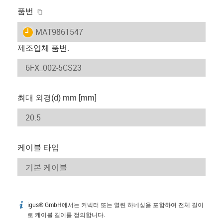
igus-icon-copy-clipboard
품번
igus-icon-lieferzeit
MAT9861547
제조업체 품번.
최대 외경(d) mm [mm]
케이블 타입
igus® GmbH에서는 커넥터 또는 열린 하네싱을 포함하여 전체 길이
igus-icon-info
로 케이블 길이를 정의합니다.