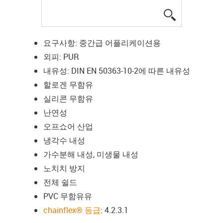
igus-icon-lup
요구사항: 중간급 어플리케이션용
외피: PUR
내유성: DIN EN 50363-10-2에 따른 내유성
할로겐 무함유
실리콘 무함유
난연성
오프쇼어 산업
냉각수 내성
가수분해 내성, 미생물 내성
노치치 방지
전체 쉴드
PVC 무함유유
chainflex® 등급
: 4.2.3.1