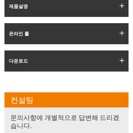
igus
제품­설명
igus
온라인 툴
igus
다운로드
컨설팅
문의사항에 개별적으로 답변해 드리겠
습니다.