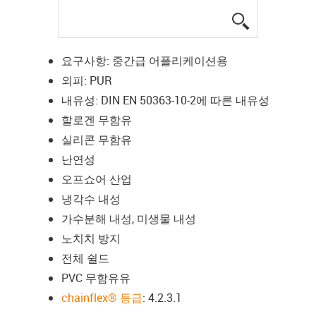
igus-icon-lup
요구사항: 중간급 어플리케이션용
외피: PUR
내유성: DIN EN 50363-10-2에 따른 내유성
할로겐 무함유
실리콘 무함유
난연성
오프쇼어 산업
냉각수 내성
가수분해 내성, 미생물 내성
노치치 방지
전체 쉴드
PVC 무함유유
chainflex® 등급
: 4.2.3.1