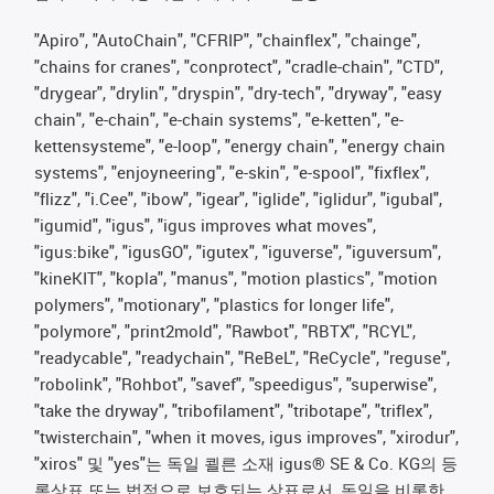
"Apiro", "AutoChain", "CFRIP", "chainflex", "chainge",
"chains for cranes", "conprotect", "cradle-chain", "CTD",
"drygear", "drylin", "dryspin", "dry-tech", "dryway", "easy
chain", "e-chain", "e-chain systems", "e-ketten", "e-
kettensysteme", "e-loop", "energy chain", "energy chain
systems", "enjoyneering", "e-skin", "e-spool", "fixflex",
"flizz", "i.Cee", "ibow", "igear", "iglide", "iglidur", "igubal",
"igumid", "igus", "igus improves what moves",
"igus:bike", "igusGO", "igutex", "iguverse", "iguversum",
"kineKIT", "kopla", "manus", "motion plastics", "motion
polymers", "motionary", "plastics for longer life",
"polymore", "print2mold", "Rawbot", "RBTX", "RCYL",
"readycable", "readychain", "ReBeL", "ReCycle", "reguse",
"robolink", "Rohbot", "savef", "speedigus", "superwise",
"take the dryway", "tribofilament", "tribotape", "triflex",
"twisterchain", "when it moves, igus improves", "xirodur",
"xiros" 및 "yes"는 독일 쾰른 소재 igus® SE & Co. KG의 등
록상표 또는 법적으로 보호되는 상표로서, 독일을 비롯한