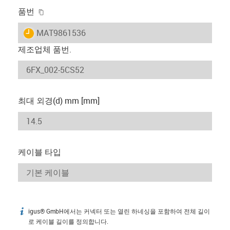
igus-icon-copy-clipboard
품번
igus-icon-lieferzeit
MAT9861536
제조업체 품번.
최대 외경(d) mm [mm]
케이블 타입
igus® GmbH에서는 커넥터 또는 열린 하네싱을 포함하여 전체 길이
igus-icon-info
로 케이블 길이를 정의합니다.