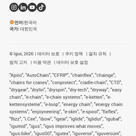
언어:
한국어
국가:
대한민국
©
igus, 2026
데이터 보호
쿠키 정책
절차 규칙
법적 고지
이용 약관
데이터 보호 설정
"Apiro", "AutoChain", "CFRIP", "chainflex", "chainge",
"chains for cranes", "conprotect", "cradle-chain", "CTD",
"drygear", "drylin", "dryspin", "dry-tech", "dryway", "easy
chain", "e-chain", "e-chain systems", "e-ketten", "e-
kettensysteme", "e-loop", "energy chain", "energy chain
systems", "enjoyneering", "e-skin", "e-spool", "fixflex",
"flizz", "i.Cee", "ibow", "igear", "iglide", "iglidur", "igubal",
"igumid", "igus", "igus improves what moves",
"igus:bike", "igusGO", "igutex", "iguverse", "iguversum",