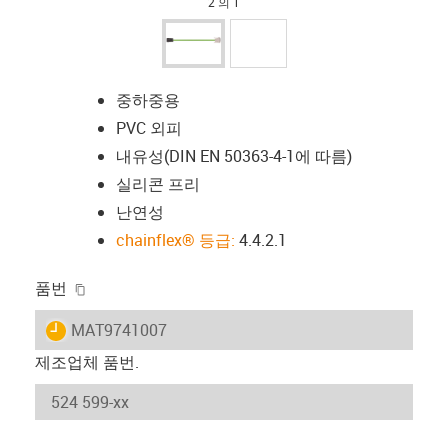
2 의 1
중하중용
PVC 외피
내유성(DIN EN 50363-4-1에 따름)
실리콘 프리
난연성
chainflex® 등급:
4.4.2.1
igus-icon-copy-clipboard
품번
igus-icon-lieferzeit
MAT9741007
제조업체 품번.