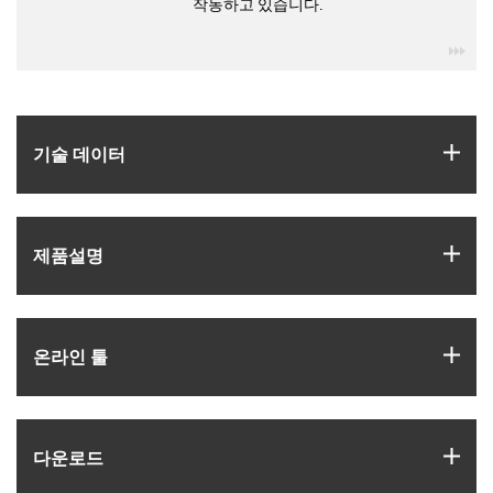
작동하고 있습니다.
igu
igus
기술 데이터
igus
제품­설명
igus
온라인 툴
igus
다운로드