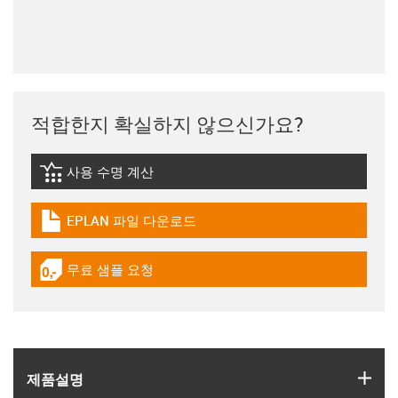
적합한지 확실하지 않으신가요?
사용 수명 계산
igus-icon-lebensdauerrechner
EPLAN 파일 다운로드
igus-icon-download-plan
무료 샘플 요청
igus-icon-gratismuster
igus
제품­설명