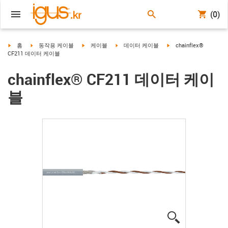
(0)
igus-icon-arrow-right
igus-icon-arrow-right
igus-icon-arrow-right
igus-icon-arrow-right
igus-icon-arrow-right
홈
동작용 케이블
케이블
데이터 케이블
chainflex®
CF211 데이터 케이블
chainflex® CF211 데이터 케이
블
igus-icon-lup