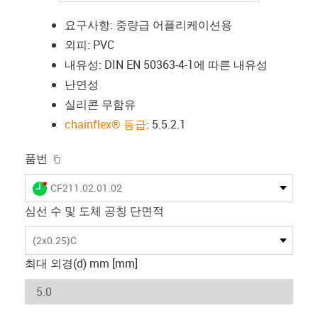
요구사항: 중량급 어플리케이션용
외피: PVC
내유성: DIN EN 50363-4-1에 따른 내유성
난연성
실리콘 무함유
chainflex® 등급
: 5.5.2.1
igus-icon-copy-clipboard
품번
igus-icon-lieferzeit-dot
CF211.02.01.02
심선 수 및 도체 공칭 단면적
(2x0.25)C
최대 외경(d) mm [mm]