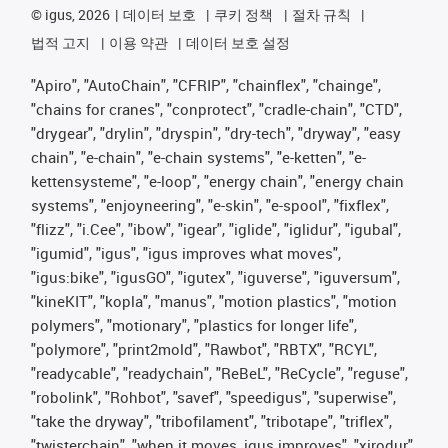
©
igus, 2026
데이터 보호
쿠키 정책
절차 규칙
법적 고지
이용 약관
데이터 보호 설정
"Apiro", "AutoChain", "CFRIP", "chainflex", "chainge",
"chains for cranes", "conprotect", "cradle-chain", "CTD",
"drygear", "drylin", "dryspin", "dry-tech", "dryway", "easy
chain", "e-chain", "e-chain systems", "e-ketten", "e-
kettensysteme", "e-loop", "energy chain", "energy chain
systems", "enjoyneering", "e-skin", "e-spool", "fixflex",
"flizz", "i.Cee", "ibow", "igear", "iglide", "iglidur", "igubal",
"igumid", "igus", "igus improves what moves",
"igus:bike", "igusGO", "igutex", "iguverse", "iguversum",
"kineKIT", "kopla", "manus", "motion plastics", "motion
polymers", "motionary", "plastics for longer life",
"polymore", "print2mold", "Rawbot", "RBTX", "RCYL",
"readycable", "readychain", "ReBeL", "ReCycle", "reguse",
"robolink", "Rohbot", "savef", "speedigus", "superwise",
"take the dryway", "tribofilament", "tribotape", "triflex",
"twisterchain", "when it moves, igus improves", "xirodur",