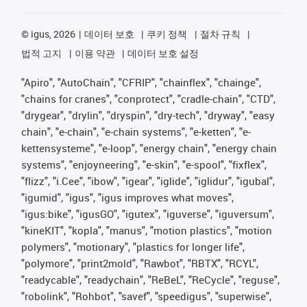
©
igus, 2026
데이터 보호
쿠키 정책
절차 규칙
법적 고지
이용 약관
데이터 보호 설정
"Apiro", "AutoChain", "CFRIP", "chainflex", "chainge",
"chains for cranes", "conprotect", "cradle-chain", "CTD",
"drygear", "drylin", "dryspin", "dry-tech", "dryway", "easy
chain", "e-chain", "e-chain systems", "e-ketten", "e-
kettensysteme", "e-loop", "energy chain", "energy chain
systems", "enjoyneering", "e-skin", "e-spool", "fixflex",
"flizz", "i.Cee", "ibow", "igear", "iglide", "iglidur", "igubal",
"igumid", "igus", "igus improves what moves",
"igus:bike", "igusGO", "igutex", "iguverse", "iguversum",
"kineKIT", "kopla", "manus", "motion plastics", "motion
polymers", "motionary", "plastics for longer life",
"polymore", "print2mold", "Rawbot", "RBTX", "RCYL",
"readycable", "readychain", "ReBeL", "ReCycle", "reguse",
"robolink", "Rohbot", "savef", "speedigus", "superwise",