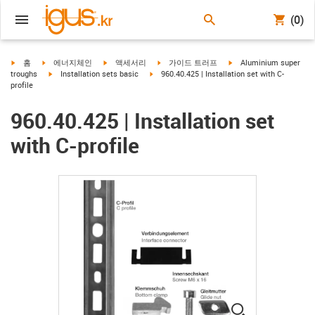
(0)
igus-icon-arrow-right
igus-icon-arrow-right
igus-icon-arrow-right
igus-icon-arrow-right
igus-icon-arrow-right
홈
에너지체인
액세서리
가이드 트러프
Aluminium super
igus-icon-arrow-right
igus-icon-arrow-right
troughs
Installation sets basic
960.40.425 | Installation set with C-
profile
960.40.425 | Installation set
with C-profile
igus-icon-lup