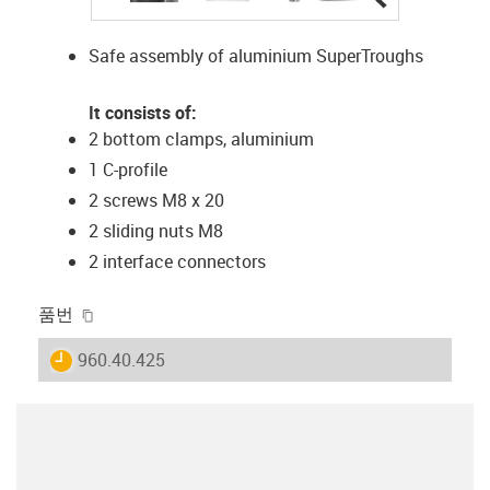
Safe assembly of aluminium SuperTroughs
It consists of:
2 bottom clamps, aluminium
1 C-profile
2 screws M8 x 20
2 sliding nuts M8
2 interface connectors
igus-icon-copy-clipboard
품번
igus-icon-lieferzeit
960.40.425