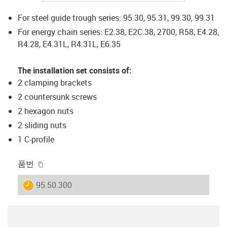
For steel guide trough series: 95.30, 95.31, 99.30, 99.31
For energy chain series: E2.38, E2C.38, 2700, R58, E4.28,
R4.28, E4.31L, R4.31L, E6.35
The installation set consists of:
2 clamping brackets
2 countersunk screws
2 hexagon nuts
2 sliding nuts
1 C-profile
igus-icon-copy-clipboard
품번
igus-icon-lieferzeit
95.50.300