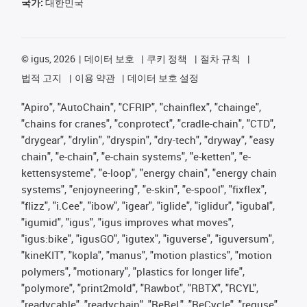
국가:
대한민국
©
igus, 2026
데이터 보호
쿠키 정책
절차 규칙
법적 고지
이용 약관
데이터 보호 설정
"Apiro", "AutoChain", "CFRIP", "chainflex", "chainge",
"chains for cranes", "conprotect", "cradle-chain", "CTD",
"drygear", "drylin", "dryspin", "dry-tech", "dryway", "easy
chain", "e-chain", "e-chain systems", "e-ketten", "e-
kettensysteme", "e-loop", "energy chain", "energy chain
systems", "enjoyneering", "e-skin", "e-spool", "fixflex",
"flizz", "i.Cee", "ibow", "igear", "iglide", "iglidur", "igubal",
"igumid", "igus", "igus improves what moves",
"igus:bike", "igusGO", "igutex", "iguverse", "iguversum",
"kineKIT", "kopla", "manus", "motion plastics", "motion
polymers", "motionary", "plastics for longer life",
"polymore", "print2mold", "Rawbot", "RBTX", "RCYL",
"readycable", "readychain", "ReBeL", "ReCycle", "reguse",