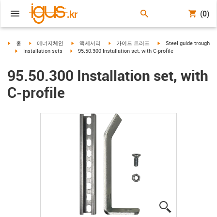
(0)
igus-icon-arrow-right
igus-icon-arrow-right
igus-icon-arrow-right
igus-icon-arrow-right
igus-icon-arrow-right
홈
에너지체인
액세서리
가이드 트러프
Steel guide trough
igus-icon-arrow-right
igus-icon-arrow-right
Installation sets
95.50.300 Installation set, with C-profile
95.50.300 Installation set, with
C-profile
igus-icon-lup