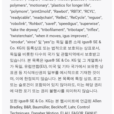
polymers", "motionary", "plastics for longer life",
"polymore", "print2mold", "Rawbot", "RBTX", "RCYL",
"readycable", "readychain", "ReBeL", "ReCycle", "reguse",
"robolink", "Rohbot", "savef", "speedigus", "superwise",
"take the dryway", "tribofilament", "tribotape", "triflex",
"twisterchain", "when it moves, igus improves",
"xirodur", "xiros" 및 "yes"는 독일 쾰른 소재 igus® SE &
Co. KG의 등록상표 또는 법적으로 보호되는 상표로서,
독일을 비롯한 다수의 국가 및 관할지역에서 보호받고
있습니다. 본 목록은 igus® SE & Co. KG 및 그 계열회사
가 독일, 유럽연합(EU), 미국 및 기타 국가에서 보유한 상
표권 등 지식재산권의 일부를 예시적으로 기재한 것이
며, 이에 한정되지 않습니다. 본 목록에 특정 상표, 로고
또는 슬로건이 포함되어 있지 않더라도, 이는 해당 권리
에 대한 포기 또는 권리 불행사를 의미하지 않습니다.
또한 igus® SE & Co. KG는 본 웹사이트에 언급된 Allen
Bradley, B&R, Baumüller, Beckhoff, Lahr, Control
Techniques, Danaher Motion, ELAU, FAGOR, FANUC,