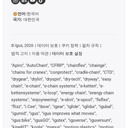
언어:
한국어
국가:
대한민국
©
igus, 2026
데이터 보호
쿠키 정책
절차 규칙
법적 고지
이용 약관
데이터 보호 설정
"Apiro", "AutoChain", "CFRIP", "chainflex", "chainge",
"chains for cranes", "conprotect", "cradle-chain", "CTD",
"drygear", "drylin", "dryspin", "dry-tech", "dryway", "easy
chain", "e-chain", "e-chain systems", "e-ketten", "e-
kettensysteme", "e-loop", "energy chain", "energy chain
systems", "enjoyneering", "e-skin", "e-spool", "fixflex",
"flizz", "i.Cee", "ibow", "igear", "iglide", "iglidur", "igubal",
"igumid", "igus", "igus improves what moves",
"igus:bike", "igusGO", "igutex", "iguverse", "iguversum",
"kineKIT", "kopla", "manus", "motion plastics", "motion