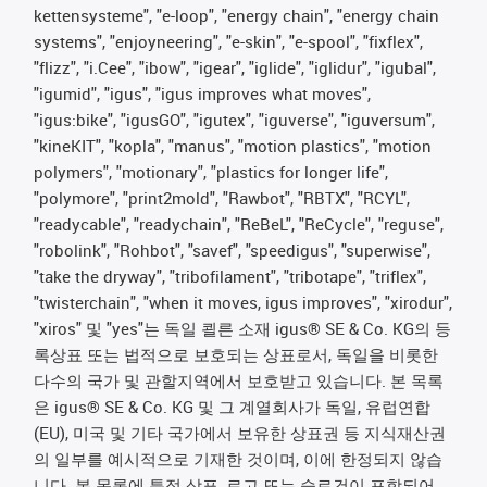
kettensysteme", "e-loop", "energy chain", "energy chain
systems", "enjoyneering", "e-skin", "e-spool", "fixflex",
"flizz", "i.Cee", "ibow", "igear", "iglide", "iglidur", "igubal",
"igumid", "igus", "igus improves what moves",
"igus:bike", "igusGO", "igutex", "iguverse", "iguversum",
"kineKIT", "kopla", "manus", "motion plastics", "motion
polymers", "motionary", "plastics for longer life",
"polymore", "print2mold", "Rawbot", "RBTX", "RCYL",
"readycable", "readychain", "ReBeL", "ReCycle", "reguse",
"robolink", "Rohbot", "savef", "speedigus", "superwise",
"take the dryway", "tribofilament", "tribotape", "triflex",
"twisterchain", "when it moves, igus improves", "xirodur",
"xiros" 및 "yes"는 독일 쾰른 소재 igus® SE & Co. KG의 등
록상표 또는 법적으로 보호되는 상표로서, 독일을 비롯한
다수의 국가 및 관할지역에서 보호받고 있습니다. 본 목록
은 igus® SE & Co. KG 및 그 계열회사가 독일, 유럽연합
(EU), 미국 및 기타 국가에서 보유한 상표권 등 지식재산권
의 일부를 예시적으로 기재한 것이며, 이에 한정되지 않습
니다. 본 목록에 특정 상표, 로고 또는 슬로건이 포함되어