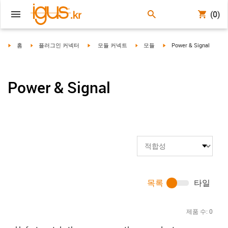
(0)
igus-icon-arrow-right
igus-icon-arrow-right
igus-icon-arrow-right
igus-icon-arrow-right
igus-icon-arrow-right
홈
플러그인 커넥터
모듈 커넥트
모듈
Power & Signal
Power & Signal
목록
타일
제품 수:
0