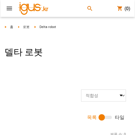
(0)
igus-icon-arrow-right
igus-icon-arrow-right
igus-icon-arrow-right
홈
로봇
Delta robot
델타 로봇
목록
타일
제품 수:
0