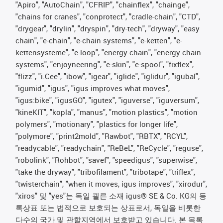
"Apiro", "AutoChain", "CFRIP", "chainflex", "chainge",
"chains for cranes", "conprotect", "cradle-chain", "CTD",
"drygear", "drylin", "dryspin", "dry-tech", "dryway", "easy
chain", "e-chain", "e-chain systems", "e-ketten", "e-
kettensysteme", "e-loop", "energy chain", "energy chain
systems", "enjoyneering", "e-skin", "e-spool", "fixflex",
"flizz", "i.Cee", "ibow", "igear", "iglide", "iglidur", "igubal",
"igumid", "igus", "igus improves what moves",
"igus:bike", "igusGO", "igutex", "iguverse", "iguversum",
"kineKIT", "kopla", "manus", "motion plastics", "motion
polymers", "motionary", "plastics for longer life",
"polymore", "print2mold", "Rawbot", "RBTX", "RCYL",
"readycable", "readychain", "ReBeL", "ReCycle", "reguse",
"robolink", "Rohbot", "savef", "speedigus", "superwise",
"take the dryway", "tribofilament", "tribotape", "triflex",
"twisterchain", "when it moves, igus improves", "xirodur",
"xiros" 및 "yes"는 독일 쾰른 소재 igus® SE & Co. KG의 등
록상표 또는 법적으로 보호되는 상표로서, 독일을 비롯한
다수의 국가 및 관할지역에서 보호받고 있습니다. 본 목록