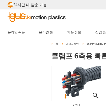
24시간 내 발송 가능
온라인 주문
온라인 툴
제품 정보
산업 
igus-icon-arrow-right
igus-icon-arrow-right
igus-icon-arrow-rig
홈
에너지체인
Energy supply 
클램프 6축용 빠
igus
igus
2 의 1