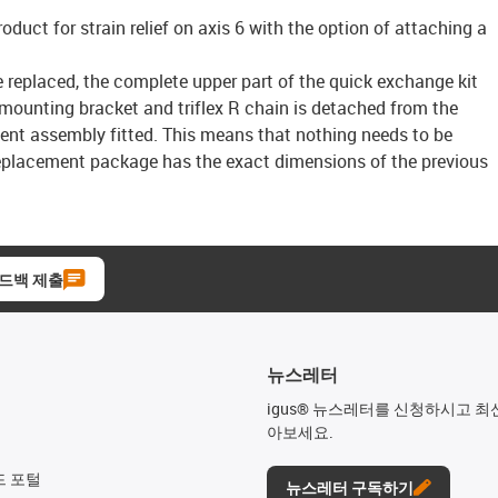
roduct for strain relief on axis 6 with the option of attaching a
 replaced, the complete upper part of the quick exchange kit
 mounting bracket and triflex R chain is detached from the
nt assembly fitted. This means that nothing needs to be
eplacement package has the exact dimensions of the previous
드백 제출
뉴스레터
igus® 뉴스레터를 신청하시고 최
아보세요.
드 포털
뉴스레터 구독하기