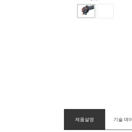
제품­설명
기술 데