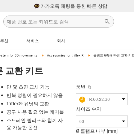
카카오톡 채팅을 통한 빠른 상담
솔루션
서비스
회사
ht
igus-icon-arrow-right
igus-icon-arrow-right
system for 3D movements
Accessories for triflex R
클램프 6축용 빠른 교환 키
른 교환 키트
igus-icon-copy-clip
단 몇 초면 교체 가능
품번
반복 정렬이 필요하지 않음
igus-icon-lieferzeit
TR.60.22.30
triflex® 유닛의 교환
사이즈 수치
공구 사용 필요 없는 케이블
-icon-lupe
-icon-lupe
스트레인 릴리프와 함께 사
60
용 가능한 옵션
Ø 클램프 내부 [mm]