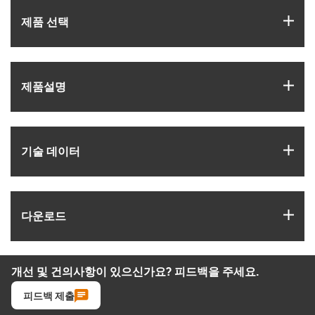
igus
제품 선택
igus
제품­설명
igus
기술 데이터
igus
다운로드
개선 및 건의사항이 있으신가요? 피드백을 주세요.
피드백 제출