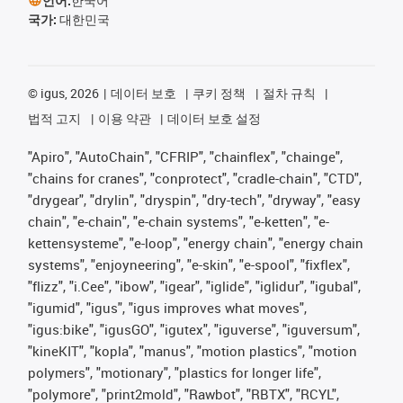
언어:
한국어
국가:
대한민국
©
igus, 2026
데이터 보호
쿠키 정책
절차 규칙
법적 고지
이용 약관
데이터 보호 설정
"Apiro", "AutoChain", "CFRIP", "chainflex", "chainge",
"chains for cranes", "conprotect", "cradle-chain", "CTD",
"drygear", "drylin", "dryspin", "dry-tech", "dryway", "easy
chain", "e-chain", "e-chain systems", "e-ketten", "e-
kettensysteme", "e-loop", "energy chain", "energy chain
systems", "enjoyneering", "e-skin", "e-spool", "fixflex",
"flizz", "i.Cee", "ibow", "igear", "iglide", "iglidur", "igubal",
"igumid", "igus", "igus improves what moves",
"igus:bike", "igusGO", "igutex", "iguverse", "iguversum",
"kineKIT", "kopla", "manus", "motion plastics", "motion
polymers", "motionary", "plastics for longer life",
"polymore", "print2mold", "Rawbot", "RBTX", "RCYL",