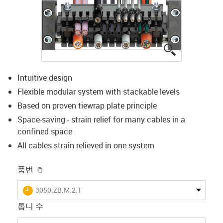
igus-icon-lup
Intuitive design
Flexible modular system with stackable levels
Based on proven tiewrap plate principle
Space-saving - strain relief for many cables in a
confined space
All cables strain relieved in one system
igus-icon-copy-clipboard
품번
igus-icon-lieferzeit
3050.ZB.M.2.1
톱니 수