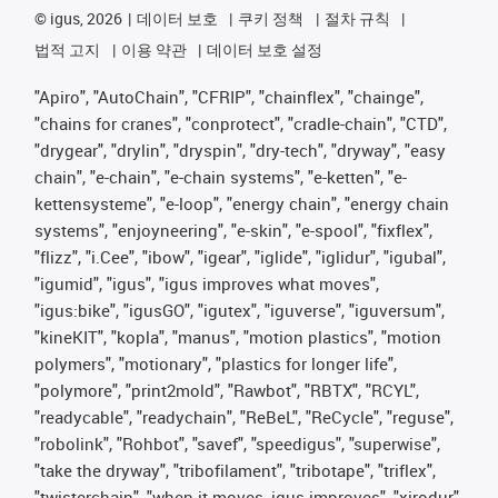
©
igus, 2026
데이터 보호
쿠키 정책
절차 규칙
법적 고지
이용 약관
데이터 보호 설정
"Apiro", "AutoChain", "CFRIP", "chainflex", "chainge",
"chains for cranes", "conprotect", "cradle-chain", "CTD",
"drygear", "drylin", "dryspin", "dry-tech", "dryway", "easy
chain", "e-chain", "e-chain systems", "e-ketten", "e-
kettensysteme", "e-loop", "energy chain", "energy chain
systems", "enjoyneering", "e-skin", "e-spool", "fixflex",
"flizz", "i.Cee", "ibow", "igear", "iglide", "iglidur", "igubal",
"igumid", "igus", "igus improves what moves",
"igus:bike", "igusGO", "igutex", "iguverse", "iguversum",
"kineKIT", "kopla", "manus", "motion plastics", "motion
polymers", "motionary", "plastics for longer life",
"polymore", "print2mold", "Rawbot", "RBTX", "RCYL",
"readycable", "readychain", "ReBeL", "ReCycle", "reguse",
"robolink", "Rohbot", "savef", "speedigus", "superwise",
"take the dryway", "tribofilament", "tribotape", "triflex",
"twisterchain", "when it moves, igus improves", "xirodur",