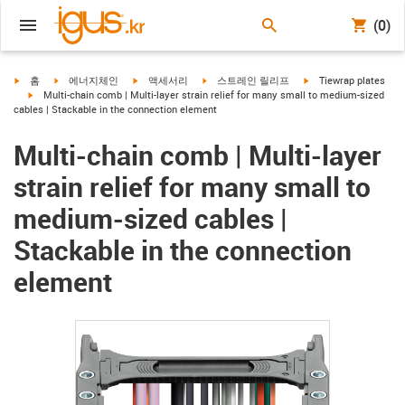
(0)
igus-icon-arrow-right
igus-icon-arrow-right
igus-icon-arrow-right
igus-icon-arrow-right
igus-icon-arrow-right
홈
에너지체인
액세서리
스트레인 릴리프
Tiewrap plates
igus-icon-arrow-right
Multi-chain comb | Multi-layer strain relief for many small to medium-sized
cables | Stackable in the connection element
Multi-chain comb | Multi-layer
strain relief for many small to
medium-sized cables |
Stackable in the connection
element