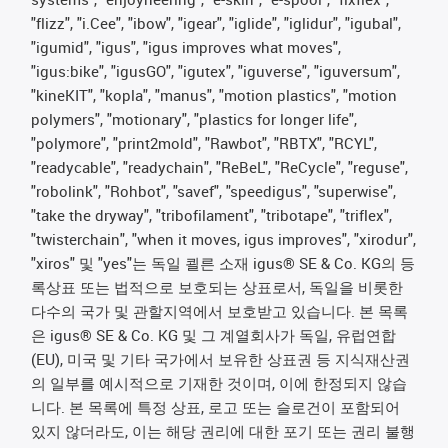
"flizz", "i.Cee", "ibow", "igear", "iglide", "iglidur", "igubal",
"igumid", "igus", "igus improves what moves",
"igus:bike", "igusGO", "igutex", "iguverse", "iguversum",
"kineKIT", "kopla", "manus", "motion plastics", "motion
polymers", "motionary", "plastics for longer life",
"polymore", "print2mold", "Rawbot", "RBTX", "RCYL",
"readycable", "readychain", "ReBeL", "ReCycle", "reguse",
"robolink", "Rohbot", "savef", "speedigus", "superwise",
"take the dryway", "tribofilament", "tribotape", "triflex",
"twisterchain", "when it moves, igus improves", "xirodur",
"xiros" 및 "yes"는 독일 쾰른 소재 igus® SE & Co. KG의 등
록상표 또는 법적으로 보호되는 상표로서, 독일을 비롯한
다수의 국가 및 관할지역에서 보호받고 있습니다. 본 목록
은 igus® SE & Co. KG 및 그 계열회사가 독일, 유럽연합
(EU), 미국 및 기타 국가에서 보유한 상표권 등 지식재산권
의 일부를 예시적으로 기재한 것이며, 이에 한정되지 않습
니다. 본 목록에 특정 상표, 로고 또는 슬로건이 포함되어
있지 않더라도, 이는 해당 권리에 대한 포기 또는 권리 불행