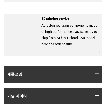
3D printing service
Abrasion-resistant components made
of high-performance plastics ready to
ship from 24 hrs. Upload CAD model
here and order online!
igu
igus
제품­설명
igus
기술 데이터