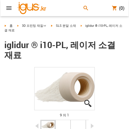
(0)
igus-icon-arrow-right
igus-icon-arrow-right
igus-icon-arrow-right
igus-icon-arrow-right
홈
3D 프린팅 재질ㅂ
SLS 분말 소재
iglidur ® i10-PL, 레이저 소
결 재료
iglidur ® i10-PL, 레이저 소결
재료
igus-icon-lupe
igus-icon-lupe
igus-icon-lupe
igus-icon-lupe
igus-icon-lupe
igus-icon-lupe
igus-icon-lupe
igus-icon-lupe
igus-icon-lupe
9 의 1
igus-icon-arrow-left
igus-icon-arrow-r