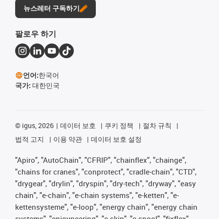
뉴스레터 구독하기
팔로우 하기
언어:
한국어
국가:
대한민국
©
igus, 2026
데이터 보호
쿠키 정책
절차 규칙
법적 고지
이용 약관
데이터 보호 설정
"Apiro", "AutoChain", "CFRIP", "chainflex", "chainge",
"chains for cranes", "conprotect", "cradle-chain", "CTD",
"drygear", "drylin", "dryspin", "dry-tech", "dryway", "easy
chain", "e-chain", "e-chain systems", "e-ketten", "e-
kettensysteme", "e-loop", "energy chain", "energy chain
systems", "enjoyneering", "e-skin", "e-spool", "fixflex",