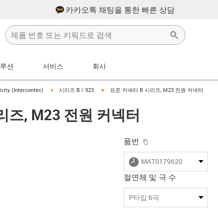
카카오톡 채팅을 통한 빠른 상담
솔루션
서비스
회사
w-right
igus-icon-arrow-right
igus-icon-arrow-right
vity (Intercontec)
시리즈 B / 923
표준 커넥터 B 시리즈, M23 전원 커넥터
리즈, M23 전원 커넥터
igus-icon-copy-clip
품번
igus-icon-lieferzeit
MAT0179620
절연체 및 극 수
-icon-lupe
-icon-lupe
-icon-lupe
-icon-lupe
-icon-lupe
P타입 6극