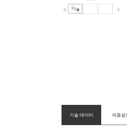
igus-icon-arrow-left
ig
기술 데이터
제품­설