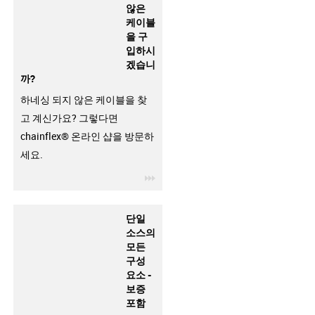
않은
케이블
을 구
입하시
겠습니
까?
하네싱 되지 않은 케이블을 찾
고 계신가요? 그렇다면
chainflex® 온라인 샵을 방문하
세요.
igus-icon-3arrow
단일
소스의
모든
구성
요소 -
보증
포함