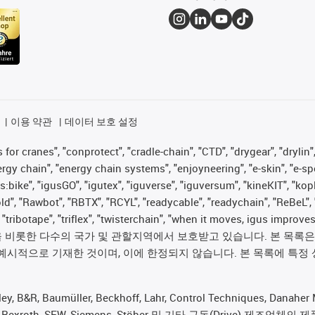
이용 약관
데이터 보호 설정
for cranes", "conprotect", "cradle-chain", "CTD", "drygear", "drylin",
 chain", "energy chain systems", "enjoyneering", "e-skin", "e-spool", "
s:bike", "igusGO", "igutex", "iguverse", "iguversum", "kineKIT", "ko
old", "Rawbot", "RBTX", "RCYL", "readycable", "readychain", "ReBeL", 
", "tribotape", "triflex", "twisterchain", "when it moves, igus im
롯한 다수의 국가 및 관할지역에서 보호받고 있습니다. 본 목록은 igus®
예시적으로 기재한 것이며, 이에 한정되지 않습니다. 본 목록에 특정 
 Baumüller, Beckhoff, Lahr, Control Techniques, Danaher Mot
rker, Bosch Rexroth, SEW, Siemens, Stöber 및 기타 구동(Dr