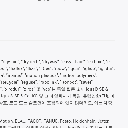
 "dryspin", "dry-tech", "dryway", "easy chain", "e-chain", "e-
fixflex", "flizz", "i.Cee", "ibow", "igear", "iglide", "iglidur",
pla", "manus", "motion plastics", "motion polymers",
"ReCycle", "reguse", "robolink", "Rohbot", "savef",
proves", "xirodur", "xiros" 및 "yes"는 독일 쾰른 소재 igus® SE &
 SE & Co. KG 및 그 계열회사가 독일, 유럽연합(EU), 미
상표, 로고 또는 슬로건이 포함되어 있지 않더라도, 이는 해당
ion, ELAU, FAGOR, FANUC, Festo, Heidenhain, Jetter,
ive) 제조업체의 제품을 판매하지 않음을 알려드립니다. igus®가 제공하는 제품