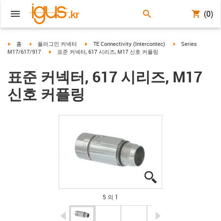
(0)
igus-icon-arrow-right
igus-icon-arrow-right
igus-icon-arrow-right
igus-icon-arrow-ri
홈
플러그인 커넥터
TE Connectivity (Intercontec)
Series
igus-icon-arrow-right
M17/617/917
표준 커넥터, 617 시리즈, M17 신호 커플링
표준 커넥터, 617 시리즈, M17
신호 커플링
igus-icon-lupe
igus-icon-lupe
igus-icon-lupe
igus-icon-lupe
igus-icon-lupe
5 의 1
igus-icon-arrow-left
igus-icon-arrow-r