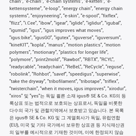
chain", "e-chain", "e-chain systems", "e-ketten", "e-
kettensysteme", "e-loop", "energy chain", "energy chain
systems", "enjoyneering", "e-skin", "e-spool", "fixflex",
"flizz", "i.Cee", "ibow", "igear", "iglide", "iglidur", "igubal",
"igumid", "igus", "igus improves what moves",
"igus:bike", "igusGO", "igutex", "iguverse", "iguversum",
"kineKIT", "kopla", "manus", "motion plastics", "motion
polymers", "motionary", "plastics for longer life",
"polymore", "print2mold", "Rawbot", "RBTX", "RCYL",
"readycable", "readychain", "ReBeL", "ReCycle", "reguse",
"robolink", "Rohbot", "savef", "speedigus", "superwise",
"take the dryway", "tribofilament", "tribotape", "triflex",
"twisterchain", "when it moves, igus improves", "xirodur",
"xiros" 및 "yes"는 독일 쾰른 소재 igus® SE & Co. KG의 등
록상표 또는 법적으로 보호되는 상표로서, 독일을 비롯한
다수의 국가 및 관할지역에서 보호받고 있습니다. 본 목록
은 igus® SE & Co. KG 및 그 계열회사가 독일, 유럽연합
(EU), 미국 및 기타 국가에서 보유한 상표권 등 지식재산권
의 일부를 예시적으로 기재한 것이며, 이에 한정되지 않습