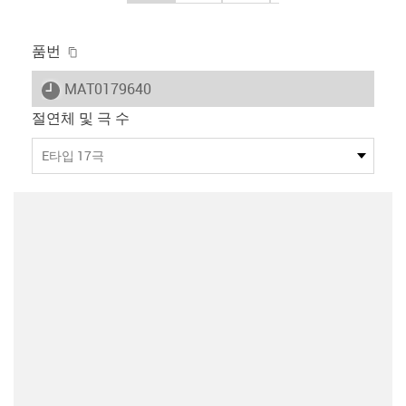
igus-icon-copy-clipboard
품번
igus-icon-lieferzeit
MAT0179640
절연체 및 극 수
E타입 17극