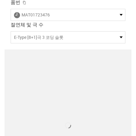
igus-icon-copy-clipboard
품번
igus-icon-lieferzeit
MAT01723476
절연체 및 극 수
E-Type [8+1]극 3 코딩 슬롯