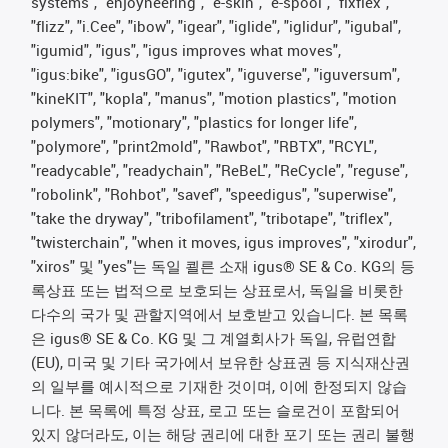
systems", "enjoyneering", "e-skin", "e-spool", "fixflex",
"flizz", "i.Cee", "ibow", "igear", "iglide", "iglidur", "igubal",
"igumid", "igus", "igus improves what moves",
"igus:bike", "igusGO", "igutex", "iguverse", "iguversum",
"kineKIT", "kopla", "manus", "motion plastics", "motion
polymers", "motionary", "plastics for longer life",
"polymore", "print2mold", "Rawbot", "RBTX", "RCYL",
"readycable", "readychain", "ReBeL", "ReCycle", "reguse",
"robolink", "Rohbot", "savef", "speedigus", "superwise",
"take the dryway", "tribofilament", "tribotape", "triflex",
"twisterchain", "when it moves, igus improves", "xirodur",
"xiros" 및 "yes"는 독일 쾰른 소재 igus® SE & Co. KG의 등
록상표 또는 법적으로 보호되는 상표로서, 독일을 비롯한
다수의 국가 및 관할지역에서 보호받고 있습니다. 본 목록
은 igus® SE & Co. KG 및 그 계열회사가 독일, 유럽연합
(EU), 미국 및 기타 국가에서 보유한 상표권 등 지식재산권
의 일부를 예시적으로 기재한 것이며, 이에 한정되지 않습
니다. 본 목록에 특정 상표, 로고 또는 슬로건이 포함되어
있지 않더라도, 이는 해당 권리에 대한 포기 또는 권리 불행