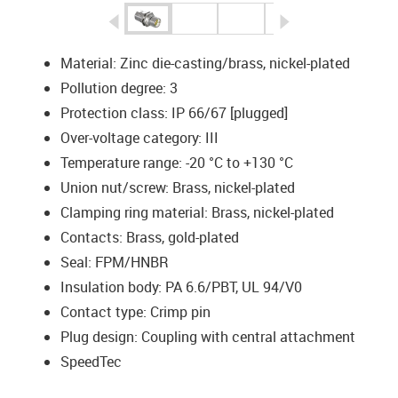
igus-icon-arrow-left
igus-icon-arrow-r
Material: Zinc die-casting/brass, nickel-plated
Pollution degree: 3
Protection class: IP 66/67 [plugged]
Over-voltage category: III
Temperature range: -20 °C to +130 °C
Union nut/screw: Brass, nickel-plated
Clamping ring material: Brass, nickel-plated
Contacts: Brass, gold-plated
Seal: FPM/HNBR
Insulation body: PA 6.6/PBT, UL 94/V0
Contact type: Crimp pin
Plug design: Coupling with central attachment
SpeedTec