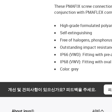
These PMAFIX screw connection t
conjunction with PMAFLEX corrug
High-grade formulated polya
Self-extinguishing
Free of halogens, phosphor
Outstanding impact resistanc
IP66 (VWD): Fitting with pre
IP68 (VWV): Fitting with ova
Color: grey
개선 및 건의사항이 있으신가요? 피드백을 주세요.
피
About igus®
서비스