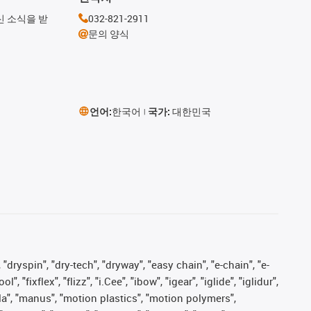
신 소식을 받
032-821-2911
문의 양식
언어:
한국어
국가:
대한민국
 "dryspin", "dry-tech", "dryway", "easy chain", "e-chain", "e-
fixflex", "flizz", "i.Cee", "ibow", "igear", "iglide", "iglidur",
pla", "manus", "motion plastics", "motion polymers",