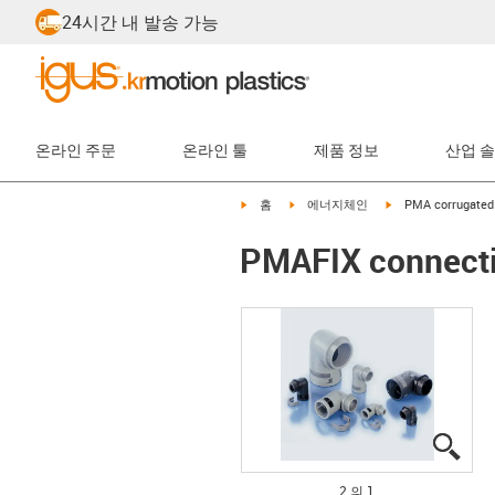
24시간 내 발송 가능
온라인 주문
온라인 툴
제품 정보
산업 
igus-icon-arrow-right
igus-icon-arrow-right
igus-icon-arrow-rig
홈
에너지체인
PMA corrugated 
PMAFIX connectio
igus
igus
2 의 1