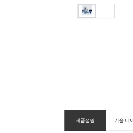
제품­설명
기술 데