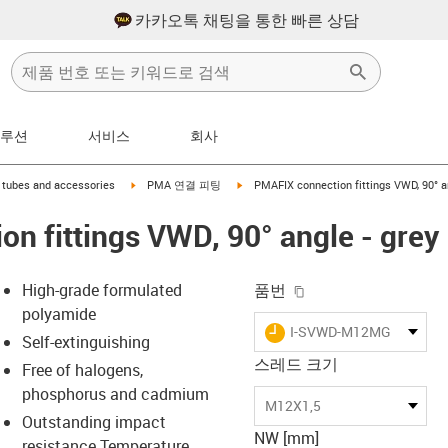
카카오톡 채팅을 통한 빠른 상담
솔루션
서비스
회사
ht
igus-icon-arrow-right
igus-icon-arrow-right
tubes and accessories
PMA 연결 피팅
PMAFIX connection fittings VWD, 90° an
n fittings VWD, 90° angle - grey
igus-icon-copy-clip
High-grade formulated
품번
polyamide
igus-icon-lieferzeit
I-SVWD-M12MGT
Self-extinguishing
스레드 크기
Free of halogens,
phosphorus and cadmium
-icon-lupe
-icon-lupe
M12X1,5
Outstanding impact
NW [mm]
resistance Temperature