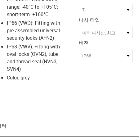
range: -40°C to +105°C;
7
short-term: +160°C
나사 타입
IP66 (VWD): Fitting with
pre-assembled universal
미터 나사산, 최고의 호환성을 위한 표준형
security locks (AFN2)
버전
IP68 (VWV): Fitting with
oval locks (OVN2), tube
IP66
and thread seal (NVN3,
SVN4)
Color: grey
이터