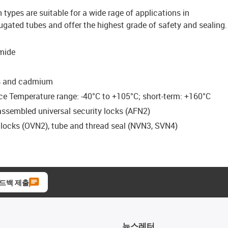
ypes are suitable for a wide rage of applications in
ated tubes and offer the highest grade of safety and sealing.
mide
us and cadmium
e Temperature range: -40°C to +105°C; short-term: +160°C
-assembled universal security locks (AFN2)
l locks (OVN2), tube and thread seal (NVN3, SVN4)
드백 제출
뉴스레터