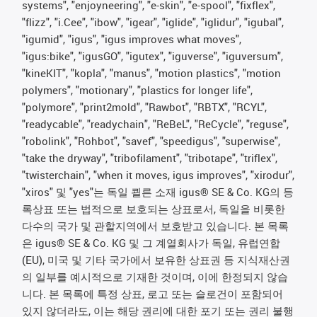
systems", "enjoyneering", "e-skin", "e-spool", "fixflex",
"flizz", "i.Cee", "ibow", "igear", "iglide", "iglidur", "igubal",
"igumid", "igus", "igus improves what moves",
"igus:bike", "igusGO", "igutex", "iguverse", "iguversum",
"kineKIT", "kopla", "manus", "motion plastics", "motion
polymers", "motionary", "plastics for longer life",
"polymore", "print2mold", "Rawbot", "RBTX", "RCYL",
"readycable", "readychain", "ReBeL", "ReCycle", "reguse",
"robolink", "Rohbot", "savef", "speedigus", "superwise",
"take the dryway", "tribofilament", "tribotape", "triflex",
"twisterchain", "when it moves, igus improves", "xirodur",
"xiros" 및 "yes"는 독일 쾰른 소재 igus® SE & Co. KG의 등
록상표 또는 법적으로 보호되는 상표로서, 독일을 비롯한
다수의 국가 및 관할지역에서 보호받고 있습니다. 본 목록
은 igus® SE & Co. KG 및 그 계열회사가 독일, 유럽연합
(EU), 미국 및 기타 국가에서 보유한 상표권 등 지식재산권
의 일부를 예시적으로 기재한 것이며, 이에 한정되지 않습
니다. 본 목록에 특정 상표, 로고 또는 슬로건이 포함되어
있지 않더라도, 이는 해당 권리에 대한 포기 또는 권리 불행