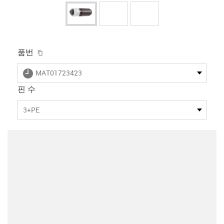
igus-icon-copy-clipboard
품번
igus-icon-lieferzeit
MAT01723423
핀 수
3+PE