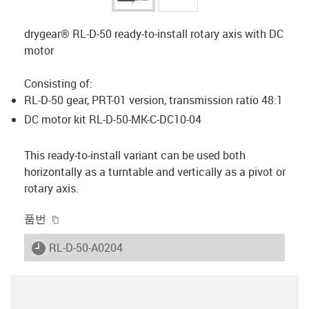
drygear® RL-D-50 ready-to-install rotary axis with DC
motor
Consisting of:
RL-D-50 gear, PRT-01 version, transmission ratio 48:1
DC motor kit RL-D-50-MK-C-DC10-04
This ready-to-install variant can be used both
horizontally as a turntable and vertically as a pivot or
rotary axis.
igus-icon-copy-clipboard
품번
igus-icon-lieferzeit
RL-D-50-A0204