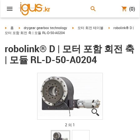
(0)
igus-icon-arrow-right
igus-icon-arrow-right
igus-icon-arrow-right
igus-icon-arrow-rig
홈
drygear gearbox technology
모터 회전 테이블
robolink® D |
모터 포함 회전 축 | 모듈 RL-D-50-A0204
robolink® D | 모터 포함 회전 축
| 모듈 RL-D-50-A0204
igus-icon-lupe
igus-icon-lupe
2 의 1