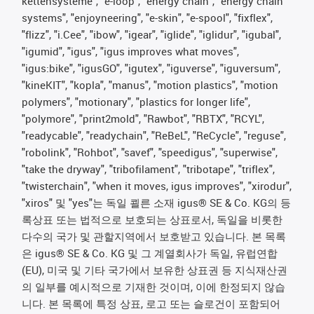
kettensysteme", "e-loop", "energy chain", "energy chain
systems", "enjoyneering", "e-skin", "e-spool", "fixflex",
"flizz", "i.Cee", "ibow", "igear", "iglide", "iglidur", "igubal",
"igumid", "igus", "igus improves what moves",
"igus:bike", "igusGO", "igutex", "iguverse", "iguversum",
"kineKIT", "kopla", "manus", "motion plastics", "motion
polymers", "motionary", "plastics for longer life",
"polymore", "print2mold", "Rawbot", "RBTX", "RCYL",
"readycable", "readychain", "ReBeL", "ReCycle", "reguse",
"robolink", "Rohbot", "savef", "speedigus", "superwise",
"take the dryway", "tribofilament", "tribotape", "triflex",
"twisterchain", "when it moves, igus improves", "xirodur",
"xiros" 및 "yes"는 독일 쾰른 소재 igus® SE & Co. KG의 등
록상표 또는 법적으로 보호되는 상표로서, 독일을 비롯한
다수의 국가 및 관할지역에서 보호받고 있습니다. 본 목록
은 igus® SE & Co. KG 및 그 계열회사가 독일, 유럽연합
(EU), 미국 및 기타 국가에서 보유한 상표권 등 지식재산권
의 일부를 예시적으로 기재한 것이며, 이에 한정되지 않습
니다. 본 목록에 특정 상표, 로고 또는 슬로건이 포함되어