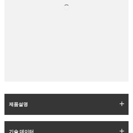
igus
제품­설명
igus
기술 데이터