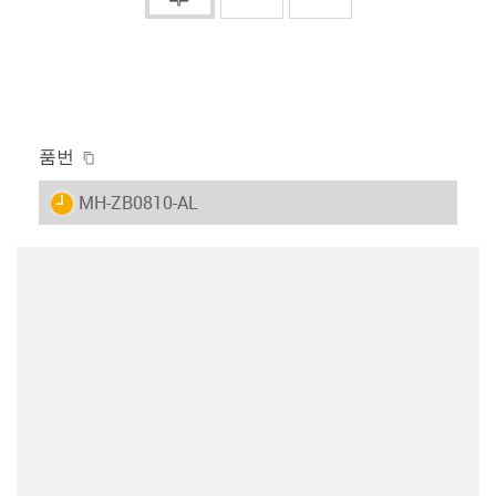
igus-icon-copy-clipboard
품번
igus-icon-lieferzeit
MH-ZB0810-AL