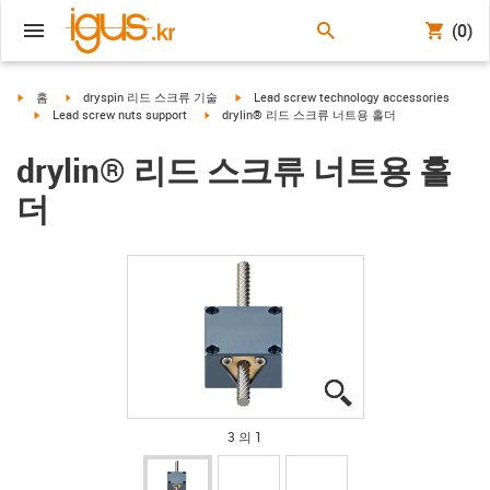
(0)
igus-icon-arrow-right
igus-icon-arrow-right
igus-icon-arrow-right
홈
dryspin 리드 스크류 기술
Lead screw technology accessories
igus-icon-arrow-right
igus-icon-arrow-right
Lead screw nuts support
drylin® 리드 스크류 너트용 홀더
drylin® 리드 스크류 너트용 홀
더
igus-icon-lupe
igus-icon-lupe
igus-icon-lupe
3 의 1