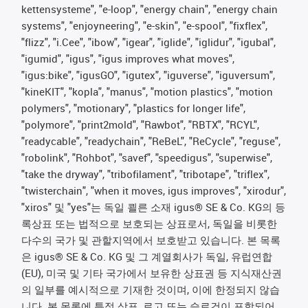
kettensysteme", "e-loop", "energy chain", "energy chain
systems", "enjoyneering", "e-skin", "e-spool", "fixflex",
"flizz", "i.Cee", "ibow", "igear", "iglide", "iglidur", "igubal",
"igumid", "igus", "igus improves what moves",
"igus:bike", "igusGO", "igutex", "iguverse", "iguversum",
"kineKIT", "kopla", "manus", "motion plastics", "motion
polymers", "motionary", "plastics for longer life",
"polymore", "print2mold", "Rawbot", "RBTX", "RCYL",
"readycable", "readychain", "ReBeL", "ReCycle", "reguse",
"robolink", "Rohbot", "savef", "speedigus", "superwise",
"take the dryway", "tribofilament", "tribotape", "triflex",
"twisterchain", "when it moves, igus improves", "xirodur",
"xiros" 및 "yes"는 독일 쾰른 소재 igus® SE & Co. KG의 등
록상표 또는 법적으로 보호되는 상표로서, 독일을 비롯한
다수의 국가 및 관할지역에서 보호받고 있습니다. 본 목록
은 igus® SE & Co. KG 및 그 계열회사가 독일, 유럽연합
(EU), 미국 및 기타 국가에서 보유한 상표권 등 지식재산권
의 일부를 예시적으로 기재한 것이며, 이에 한정되지 않습
니다. 본 목록에 특정 상표, 로고 또는 슬로건이 포함되어