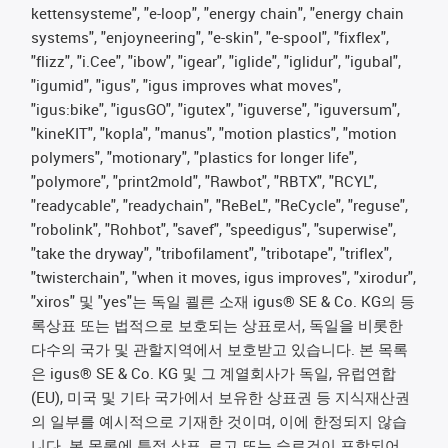
kettensysteme", "e-loop", "energy chain", "energy chain
systems", "enjoyneering", "e-skin", "e-spool", "fixflex",
"flizz", "i.Cee", "ibow", "igear", "iglide", "iglidur", "igubal",
"igumid", "igus", "igus improves what moves",
"igus:bike", "igusGO", "igutex", "iguverse", "iguversum",
"kineKIT", "kopla", "manus", "motion plastics", "motion
polymers", "motionary", "plastics for longer life",
"polymore", "print2mold", "Rawbot", "RBTX", "RCYL",
"readycable", "readychain", "ReBeL", "ReCycle", "reguse",
"robolink", "Rohbot", "savef", "speedigus", "superwise",
"take the dryway", "tribofilament", "tribotape", "triflex",
"twisterchain", "when it moves, igus improves", "xirodur",
"xiros" 및 "yes"는 독일 쾰른 소재 igus® SE & Co. KG의 등
록상표 또는 법적으로 보호되는 상표로서, 독일을 비롯한
다수의 국가 및 관할지역에서 보호받고 있습니다. 본 목록
은 igus® SE & Co. KG 및 그 계열회사가 독일, 유럽연합
(EU), 미국 및 기타 국가에서 보유한 상표권 등 지식재산권
의 일부를 예시적으로 기재한 것이며, 이에 한정되지 않습
니다. 본 목록에 특정 상표, 로고 또는 슬로건이 포함되어