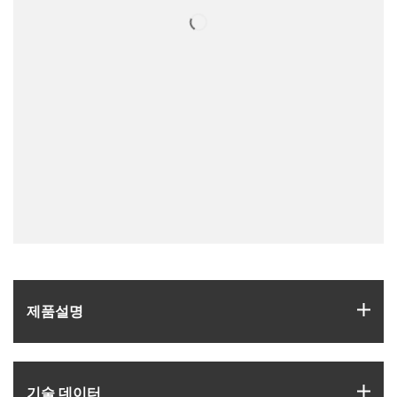
igus
제품­설명
igus
기술 데이터