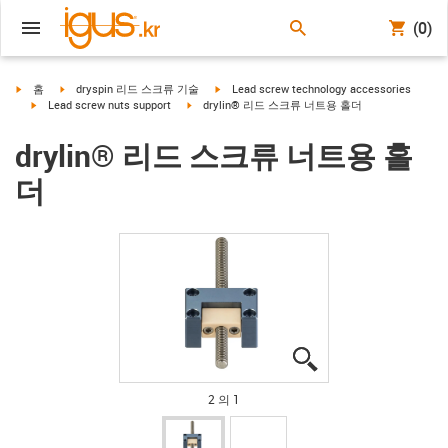
(0)
igus-icon-arrow-right
igus-icon-arrow-right
igus-icon-arrow-right
홈
dryspin 리드 스크류 기술
Lead screw technology accessories
igus-icon-arrow-right
igus-icon-arrow-right
Lead screw nuts support
drylin® 리드 스크류 너트용 홀더
drylin® 리드 스크류 너트용 홀
더
igus-icon-lupe
igus-icon-lupe
2 의 1