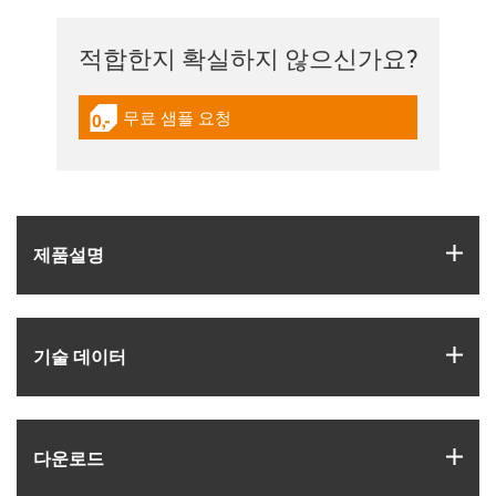
적합한지 확실하지 않으신가요?
무료 샘플 요청
igus-icon-gratismuster
igus
제품­설명
igus
기술 데이터
igus
다운로드