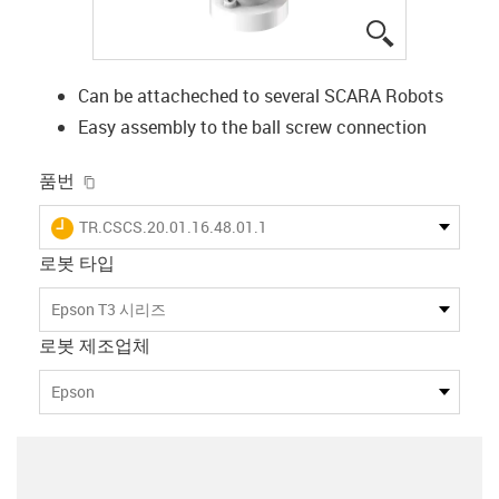
igus-icon-lup
Can be attacheched to several SCARA Robots
Easy assembly to the ball screw connection
igus-icon-copy-clipboard
품번
igus-icon-lieferzeit
TR.CSCS.20.01.16.48.01.1
로봇 타입
Epson T3 시리즈
로봇 제조업체
Epson