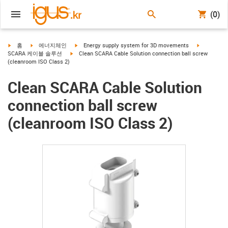
(0)
igus-icon-arrow-right
igus-icon-arrow-right
igus-icon-arrow-right
igus-icon-a
홈
에너지체인
Energy supply system for 3D movements
igus-icon-arrow-right
SCARA 케이블 솔루션
Clean SCARA Cable Solution connection ball screw
(cleanroom ISO Class 2)
Clean SCARA Cable Solution
connection ball screw
(cleanroom ISO Class 2)