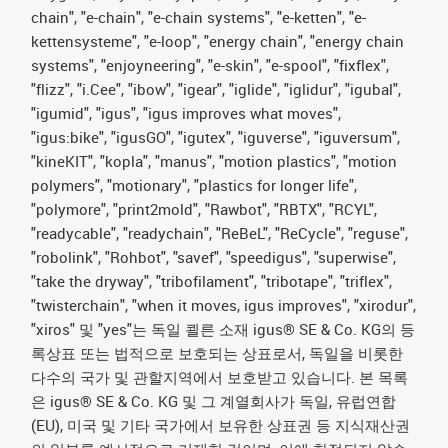
chain", "e-chain", "e-chain systems", "e-ketten", "e-
kettensysteme", "e-loop", "energy chain", "energy chain
systems", "enjoyneering", "e-skin", "e-spool", "fixflex",
"flizz", "i.Cee", "ibow", "igear", "iglide", "iglidur", "igubal",
"igumid", "igus", "igus improves what moves",
"igus:bike", "igusGO", "igutex", "iguverse", "iguversum",
"kineKIT", "kopla", "manus", "motion plastics", "motion
polymers", "motionary", "plastics for longer life",
"polymore", "print2mold", "Rawbot", "RBTX", "RCYL",
"readycable", "readychain", "ReBeL", "ReCycle", "reguse",
"robolink", "Rohbot", "savef", "speedigus", "superwise",
"take the dryway", "tribofilament", "tribotape", "triflex",
"twisterchain", "when it moves, igus improves", "xirodur",
"xiros" 및 "yes"는 독일 쾰른 소재 igus® SE & Co. KG의 등
록상표 또는 법적으로 보호되는 상표로서, 독일을 비롯한
다수의 국가 및 관할지역에서 보호받고 있습니다. 본 목록
은 igus® SE & Co. KG 및 그 계열회사가 독일, 유럽연합
(EU), 미국 및 기타 국가에서 보유한 상표권 등 지식재산권