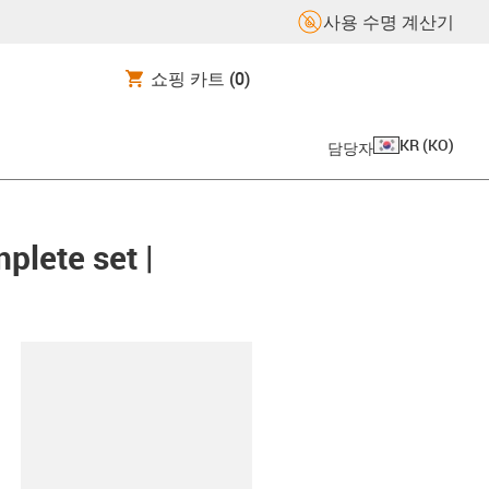
사용 수명 계산기
쇼핑 카트
(0)
KR
(
KO
)
담당자
plete set |
board
0000.01