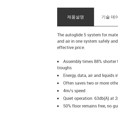
제품­설명
기술 데
The autoglide 5 system for mater
and air in one system safely and
effective price.
Assembly times 88% shorter t
troughs
Energy, data, air and liquids
Often saves two or more othe
4m/s speed
Quiet operation: 63db(A) at 
50% floor remains free, no g