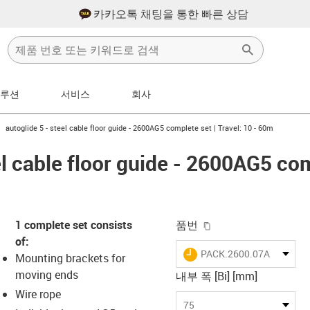
카카오톡 채팅을 통한 빠른 상담
솔루션
서비스
회사
ht
igus-icon-arrow-right
autoglide 5 - steel cable floor guide - 2600AG5 complete set | Travel: 10 - 60m
el cable floor guide - 2600AG5 com
igus-icon-copy-clip
1 complete set consists
품번
of:
igus-icon-lieferzeit
PACK.2600.07AG5.075.1
Mounting brackets for
moving ends
내부 폭 [Bi] [mm]
Wire rope
-icon-lupe
-icon-lupe
-icon-lupe
-icon-lupe
75