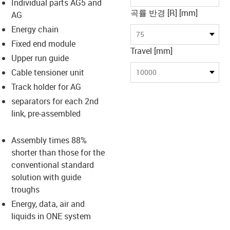
Individual parts AG5 and
곡률 반경 [R] [mm]
AG
Energy chain
us-icon-arrow-right
75
Fixed end module
Travel [mm]
Upper run guide
Cable tensioner unit
10000
Track holder for AG
separators for each 2nd
link, pre-assembled
Assembly times 88%
shorter than those for the
conventional standard
solution with guide
troughs
Energy, data, air and
liquids in ONE system