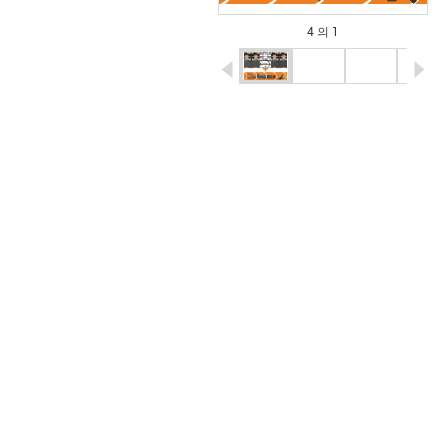
4 의 1
igus-icon-arrow-left
ig