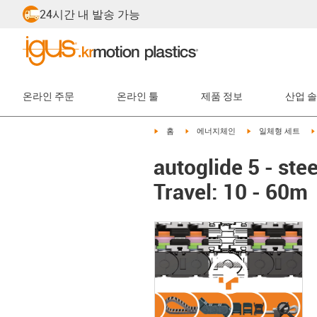
24시간 내 발송 가능
온라인 주문
온라인 툴
제품 정보
산업 
igus-icon-arrow-right
igus-icon-arrow-right
igus-icon-arrow-rig
홈
에너지체인
일체형 세트
autoglide 5 - ste
Travel: 10 - 60m
igus
igus
igus
igus