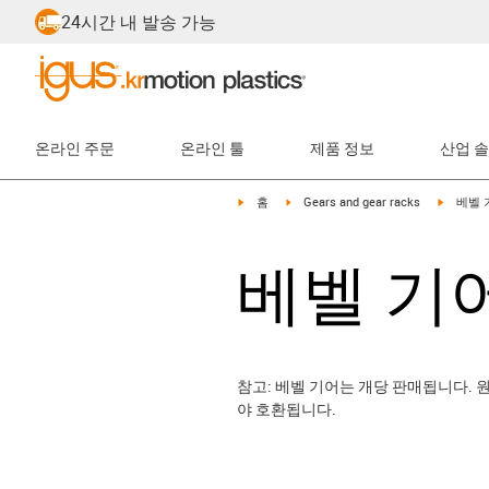
24시간 내 발송 가능
온라인 주문
온라인 툴
제품 정보
산업 
igus-icon-arrow-right
igus-icon-arrow-right
igus-ico
홈
Gears and gear racks
베벨 
베벨 기어
참고: 베벨 기어는 개당 판매됩니다.
야 호환됩니다.