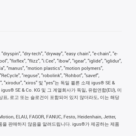
 "dryspin", "dry-tech", "dryway", "easy chain", "e-chain", "e-
fixflex", "flizz", "i.Cee", "ibow", "igear", "iglide", "iglidur",
pla", "manus", "motion plastics", "motion polymers",
"ReCycle", "reguse", "robolink", "Rohbot", "savef",
proves", "xirodur", "xiros" 및 "yes"는 독일 쾰른 소재 igus® SE &
 SE & Co. KG 및 그 계열회사가 독일, 유럽연합(EU), 미
상표, 로고 또는 슬로건이 포함되어 있지 않더라도, 이는 해당
ion, ELAU, FAGOR, FANUC, Festo, Heidenhain, Jetter,
ive) 제조업체의 제품을 판매하지 않음을 알려드립니다. igus®가 제공하는 제품