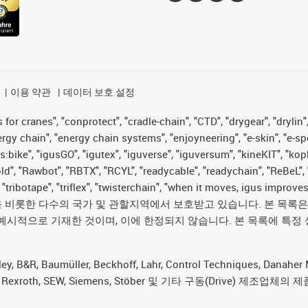
이용 약관
데이터 보호 설정
for cranes", "conprotect", "cradle-chain", "CTD", "drygear", "drylin",
 chain", "energy chain systems", "enjoyneering", "e-skin", "e-spool", "
s:bike", "igusGO", "igutex", "iguverse", "iguversum", "kineKIT", "ko
old", "Rawbot", "RBTX", "RCYL", "readycable", "readychain", "ReBeL", 
", "tribotape", "triflex", "twisterchain", "when it moves, igus im
롯한 다수의 국가 및 관할지역에서 보호받고 있습니다. 본 목록은 igus®
예시적으로 기재한 것이며, 이에 한정되지 않습니다. 본 목록에 특정 
 Baumüller, Beckhoff, Lahr, Control Techniques, Danaher Mot
rker, Bosch Rexroth, SEW, Siemens, Stöber 및 기타 구동(Dr