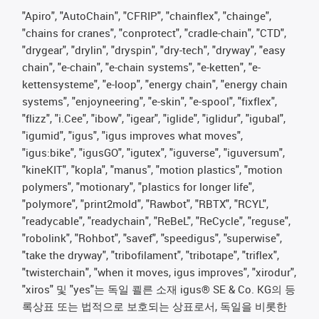
"Apiro", "AutoChain", "CFRIP", "chainflex", "chainge",
"chains for cranes", "conprotect", "cradle-chain", "CTD",
"drygear", "drylin", "dryspin", "dry-tech", "dryway", "easy
chain", "e-chain", "e-chain systems", "e-ketten", "e-
kettensysteme", "e-loop", "energy chain", "energy chain
systems", "enjoyneering", "e-skin", "e-spool", "fixflex",
"flizz", "i.Cee", "ibow", "igear", "iglide", "iglidur", "igubal",
"igumid", "igus", "igus improves what moves",
"igus:bike", "igusGO", "igutex", "iguverse", "iguversum",
"kineKIT", "kopla", "manus", "motion plastics", "motion
polymers", "motionary", "plastics for longer life",
"polymore", "print2mold", "Rawbot", "RBTX", "RCYL",
"readycable", "readychain", "ReBeL", "ReCycle", "reguse",
"robolink", "Rohbot", "savef", "speedigus", "superwise",
"take the dryway", "tribofilament", "tribotape", "triflex",
"twisterchain", "when it moves, igus improves", "xirodur",
"xiros" 및 "yes"는 독일 쾰른 소재 igus® SE & Co. KG의 등
록상표 또는 법적으로 보호되는 상표로서, 독일을 비롯한