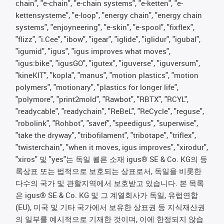
chain", "e-chain", "e-chain systems", "e-ketten", "e-
kettensysteme", "e-loop", "energy chain", "energy chain
systems", "enjoyneering", "e-skin", "e-spool", "fixflex",
"flizz", "i.Cee", "ibow", "igear", "iglide", "iglidur", "igubal",
"igumid", "igus", "igus improves what moves",
"igus:bike", "igusGO", "igutex", "iguverse", "iguversum",
"kineKIT", "kopla", "manus", "motion plastics", "motion
polymers", "motionary", "plastics for longer life",
"polymore", "print2mold", "Rawbot", "RBTX", "RCYL",
"readycable", "readychain", "ReBeL", "ReCycle", "reguse",
"robolink", "Rohbot", "savef", "speedigus", "superwise",
"take the dryway", "tribofilament", "tribotape", "triflex",
"twisterchain", "when it moves, igus improves", "xirodur",
"xiros" 및 "yes"는 독일 쾰른 소재 igus® SE & Co. KG의 등
록상표 또는 법적으로 보호되는 상표로서, 독일을 비롯한
다수의 국가 및 관할지역에서 보호받고 있습니다. 본 목록
은 igus® SE & Co. KG 및 그 계열회사가 독일, 유럽연합
(EU), 미국 및 기타 국가에서 보유한 상표권 등 지식재산권
의 일부를 예시적으로 기재한 것이며, 이에 한정되지 않습