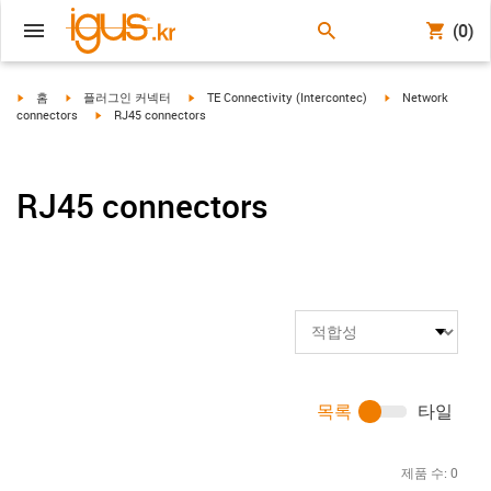
(0)
igus-icon-arrow-right
igus-icon-arrow-right
igus-icon-arrow-right
igus-icon-arrow-ri
홈
플러그인 커넥터
TE Connectivity (Intercontec)
Network
igus-icon-arrow-right
connectors
RJ45 connectors
RJ45 connectors
목록
타일
제품 수:
0